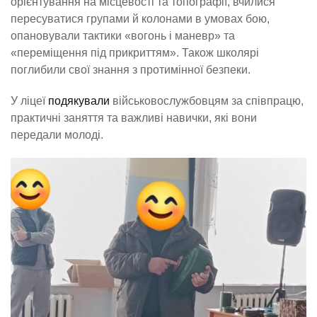
орієнтування на місцевості та топографії, вчилися
пересуватися групами й колонами в умовах бою,
опановували тактики «вогонь і маневр» та
«переміщення під прикриттям». Також школярі
поглибили свої знання з протимінної безпеки.
У ліцеї
подякували
військовослужбовцям за співпрацю,
практичні заняття та важливі навички, які вони
передали молоді.