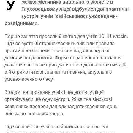
У
межах місячника цивільного захисту в
Глуховецькому ліцеї відбулися дві практичні
зустрічі учнів із військовослужбовцями-
розвідниками.
Перше заняття провели 9 квітня для учнів 10–11 класів.
Під час зустрічі старшокласники вивчали правила
протимінної безпеки та основи надання першої
домедичної допомоги. Формат практичного навчання
дозволив не лише пригадати вже відомі алгоритми дій,
а й отримати нові знання та навички, актуальні в
умовах воєнного часу.
Згодом, на прохання учнів і педагогів, у ліцеї
організували ще одну зустріч. 29 квітня військові
розвідники провели для одинадцятикласників день
військово-польових зборів.
Під час навчань учні ознайомилися з основами