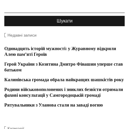
Недавні записи
Одинадцять історій мужності: у Журавному відкрили
Алею пам’яті Героїв
Герой України з Козятина Дмитро Фінашин уперше став
батьком
Калинівська громада обрала найкращих шашкістів року
Родини військовополонених і зниклих безвісти отримали
фахові консультації у Самгородоцькій громаді
Рятувальники з Уланова стали на заваді вогню
Категорії