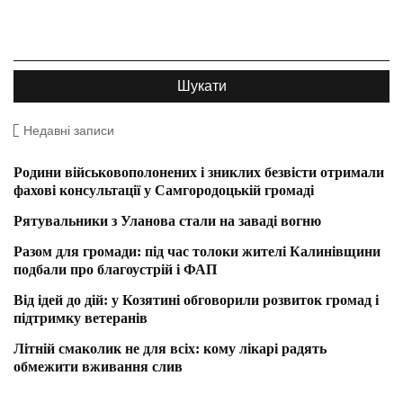
Недавні записи
Родини військовополонених і зниклих безвісти отримали
фахові консультації у Самгородоцькій громаді
Рятувальники з Уланова стали на заваді вогню
Разом для громади: під час толоки жителі Калинівщини
подбали про благоустрій і ФАП
Від ідей до дій: у Козятині обговорили розвиток громад і
підтримку ветеранів
Літній смаколик не для всіх: кому лікарі радять
обмежити вживання слив