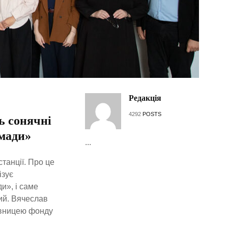
Редакція
4292
POSTS
ь сонячні
омади»
...
танції. Про це
ізує
и», і саме
ий. Вячеслав
івницею фонду