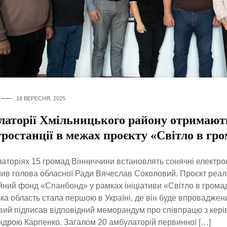
18 ВЕРЕСНЯ, 2025
латорії Хмільницького району отримают
ростанції в межах проєкту «Світло в гр
аторіях 15 громад Вінниччини встановлять сонячні електрос
ив голова обласної Ради Вячеслав Соколовий. Проєкт реал
йний фонд «Спанбонд» у рамках ініціативи «Світло в громад
ка область стала першою в Україні, де він буде впроваджен
ий підписав відповідний меморандум про співпрацю з кер
дрою Карпенко. Загалом 20 амбулаторій первинної […]