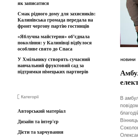
як записатися
Смак рідного дому для захисників:
Калинівська громада передала на
фронт чергову партію гостинців
«Яблучна майстерня» об’єднала
покоління: у Калинівці відбулося
особливе свято до Спаса
У Хмільнику створять сучасний
НОВИНИ
навчальний фруктовий сад за
підтримки німецьких партнерів
Амбу
елект
Категорії
В амбул
повідом
Авторський матеріал
благоді
Вінниць
Дизайн та інтер'єр
Соколов
Дієти та харчування
Олексан