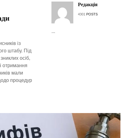
Редакція
4301
POSTS
ади
...
сників із
го штабу. Під
зниклих осіб,
ті отримання
ників мали
щодо процедур