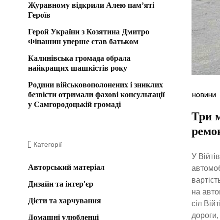
Журавному відкрили Алею пам’яті
Героїв
Герой України з Козятина Дмитро
Фінашин уперше став батьком
Калинівська громада обрала
найкращих шашкістів року
Родини військовополонених і зниклих
безвісти отримали фахові консультації
НОВИНИ
у Самгородоцькій громаді
Три м
ремо
Категорії
У Війті
Авторський матеріал
автомоб
вартіст
Дизайн та інтер'єр
на авто
Дієти та харчування
сіл Вій
дороги,
Домашні улюбленці