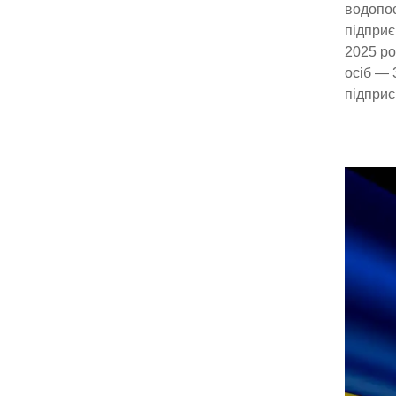
водопо
підприє
2025 ро
осіб — 
підприє