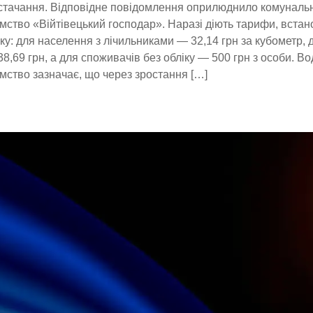
стачання. Відповідне повідомлення оприлюднило комуналь
мство «Війтівецький господар». Наразі діють тарифи, встан
ку: для населення з лічильниками — 32,14 грн за кубометр,
38,69 грн, а для споживачів без обліку — 500 грн з особи. В
мство зазначає, що через зростання […]