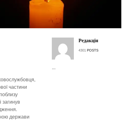
Редакція
4301
POSTS
...
ьковослужбовця,
ової частини
 поблизу
і загинув
дження.
оною держави