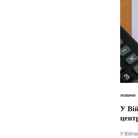
НОВИНИ
У Ві
цент
У Війті