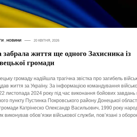
ГИ
,
НОВИНИ
20 КВІТНЯ, 2026
 забрала життя ще одного Захисника із
івецької громади
вецьку громаду надійшла трагічна звістка про загибель війс
ддав життя за Україну. За інформацією командування військ
22 листопада 2024 року під час виконання бойових завдань
ого пункту Пустинка Покровського району Донецької област
громади Катрінеско Олександр Васильович, 1990 року наро
к виконував обов’язки військової служби, пов’язані з обор