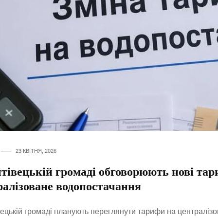
23 КВІТНЯ, 2026
йтівецькій громаді обговорюють нові тар
ралізоване водопостачання
вецькій громаді планують переглянути тарифи на централіз