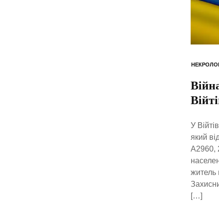
НЕКРОЛО
Війна
Війт
У Війті
який ві
А2960, 
населен
житель 
Захисни
[…]