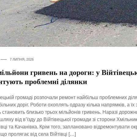
7 ЛИПНЯ, 2026
ільйони гривень на дороги: у Війтівецьк
нтують проблемні ділянки
вецькій громаді розпочали ремонт найбільш проблемних діл
ільних доріг. Роботи охоплять одразу кілька напрямків, а їх
ь становить близько трьох мільйонів гривень. Наразі дорож
шляху від в’їзду до Війтівецької громади зі сторони Хмільни
тівці та Качанівка. Крім того, заплановано відремонтувати ок
 що пролягає від села Війтівці […]