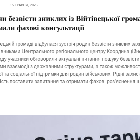
15 ТРАВНЯ, 2026
и безвісти зниклих із Війтівецької гром
мали фахові консультації
вецькій громаді відбулася зустріч родин безвісти зниклих захи
вниками Центрального регіонального центру Координаційно
оду учасники обговорили актуальні питання пошуку безвісти 
ми взаємодії з державними структурами, а також можливос
ї та соціальної підтримки для родин військових. Рідні захис
сть поставити запитання та отримати фахові роз’яснення 