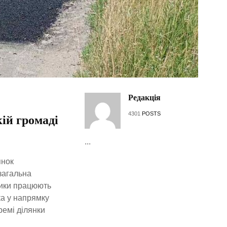
Редакція
4301
POSTS
ій громаді
...
янок
 загальна
ники працюють
ка у напрямку
ремі ділянки