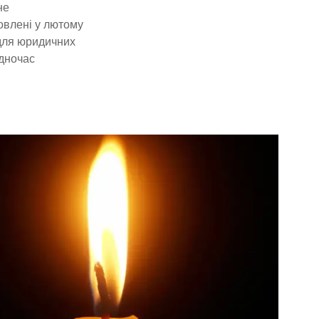
не
овлені у лютому
 для юридичних
одночас