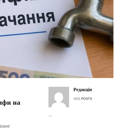
Редакція
4301
POSTS
ифи на
...
оване