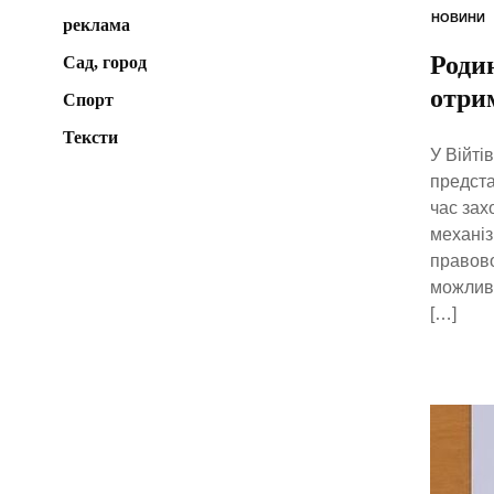
НОВИНИ
реклама
Родин
Сад, город
отри
Спорт
Тексти
У Війті
предста
час зах
механіз
правово
можливі
[…]