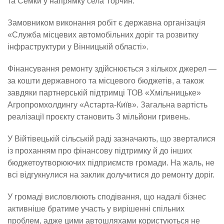
та Семки у напрямку села Торчин.
Замовником виконання робіт є державна організація
«Служба місцевих автомобільних доріг та розвитку
інфраструктури у Вінницькій області».
Фінансування ремонту здійснюється з кількох джерел —
за кошти державного та місцевого бюджетів, а також
завдяки партнерській підтримці ТОВ «Хмільницьке»
Агропромхолдингу «Астарта-Київ». Загальна вартість
реалізації проєкту становить 3 мільйони гривень.
У Війтівецькій сільській раді зазначають, що зверталися
із проханням про фінансову підтримку й до інших
бюджетоутворюючих підприємств громади. На жаль, не
всі відгукнулися на заклик долучитися до ремонту доріг.
У громаді висловлюють сподівання, що надалі бізнес
активніше братиме участь у вирішенні спільних
проблем, адже цими автошляхами користуються не