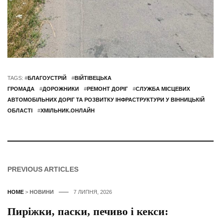
TAGS: #
БЛАГОУСТРІЙ
#
ВІЙТІВЕЦЬКА
ГРОМАДА
#
ДОРОЖНИКИ
#
РЕМОНТ ДОРІГ
#
СЛУЖБА МІСЦЕВИХ
АВТОМОБІЛЬНИХ ДОРІГ ТА РОЗВИТКУ ІНФРАСТРУКТУРИ У ВІННИЦЬКІЙ
ОБЛАСТІ
#
ХМІЛЬНИК.ОНЛАЙН
PREVIOUS ARTICLES
HOME
>
НОВИНИ
7 ЛИПНЯ, 2026
Пиріжки, паски, печиво і кекси: