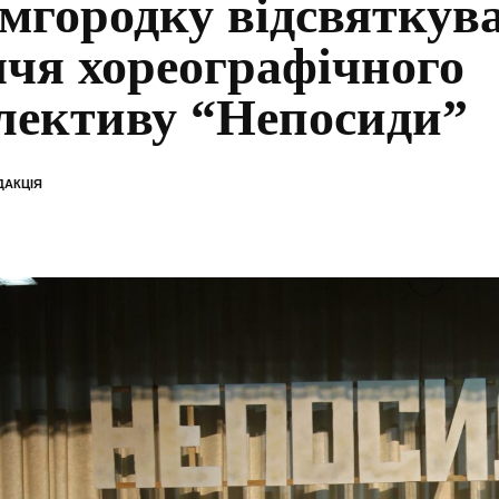
мгородку відсвяткува
ччя хореографічного
лективу “Непосиди”
ДАКЦІЯ