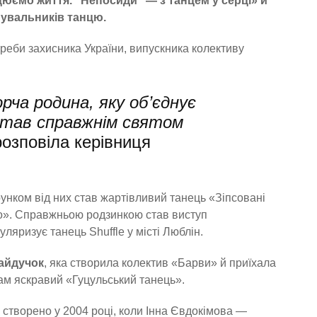
юємо життя. “Непосиди” — з танцем у серці» й
анувальників танцю.
треби захисника України, випускника колективу
рча родина, яку об’єднує
став справжнім святом
розповіла керівниця
унком від них став жартівливий танець «Зіпсовані
то». Справжньою родзинкою став виступ
ляризує танець Shuffle у місті Люблін.
Гайдучок
, яка створила колектив «Барви» й приїхала
ам яскравий «Гуцульський танець».
створено у 2004 році, коли Інна Євдокімова —