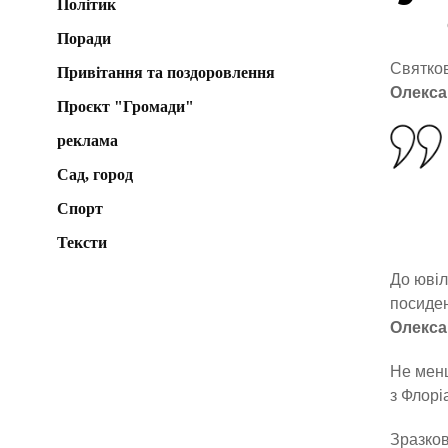
Політик
Поради
Святков
Привітання та поздоровлення
Олекса
Проєкт "Громади"
реклама
Сад, город
Спорт
Тексти
До ювіл
посиден
Олекса
Не менш
з Флорі
Зразков