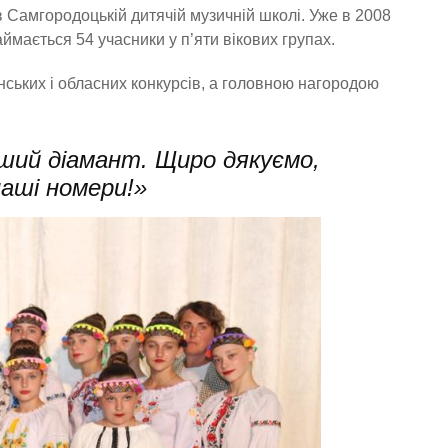
Самгородоцькій дитячій музичній школі. Уже в 2008
ймається 54 учасники у п’яти вікових групах.
ських і обласних конкурсів, а головною нагородою
іший діамант. Щиро дякуємо,
наші номери!»