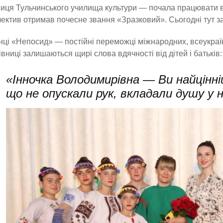
иця Тульчинського училища культури — почала працювати в 
лектив отримав почесне звання «Зразковий». Сьогодні тут за
ці «Непосид» — постійні переможці міжнародних, всеукраїн
івниці залишаються щирі слова вдячності від дітей і батьків:
«Інночка Володимирівна — Ви найцінн
що не опускали рук, вкладали душу у 