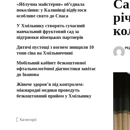
Са
«Яблучна майстерня» об’єднала
покоління: у Калинівці відбулося
рі
особливе свято до Спаса
У Хмільнику створять сучасний
ко
навчальний фруктовий сад за
підтримки німецьких партнерів
Дитячі пустощі з вогнем знищили 10
РЕ
тонн сіна на Хмільниччині
Мобільний кабінет безкоштовної
офтальмологічної діагностики завітає
до Іванова
Жіноче здоров’я під контролем:
міжнародні медики проведуть
безкоштовний прийом у Хмільнику
Категорії