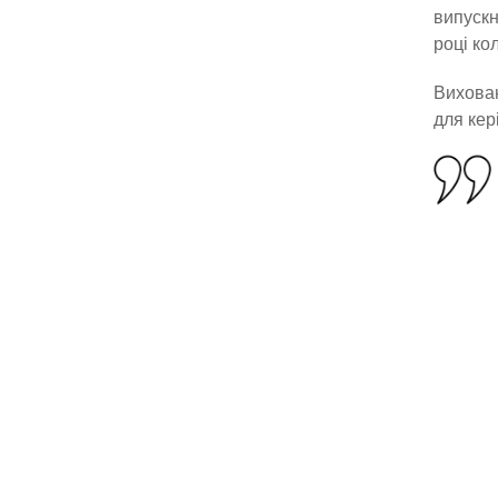
випускн
році ко
Вихован
для кер