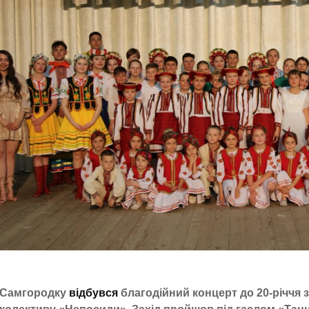
Самгородку
відбувся
благодійний концерт до 20-річчя