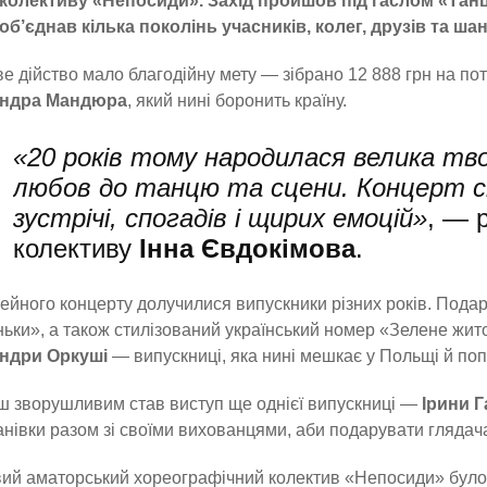
колективу «Непосиди». Захід пройшов під гаслом «Танц
об’єднав кілька поколінь учасників, колег, друзів та ш
е дійство мало благодійну мету — зібрано 12 888 грн на по
ндра Мандюра
, який нині боронить країну.
«20 років тому народилася велика тво
любов до танцю та сцени. Концерт 
зустрічі, спогадів і щирих емоцій»
, — 
колективу
Інна Євдокімова
.
ейного концерту долучилися випускники різних років. Подар
ьки», а також стилізований український номер «Зелене жи
ндри Оркуші
— випускниці, яка нині мешкає у Польщі й попу
 зворушливим став виступ ще однієї випускниці —
Ірини 
анівки разом зі своїми вихованцями, аби подарувати глядач
ий аматорський хореографічний колектив «Непосиди» було 