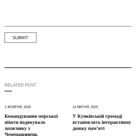
RELATED POST
2 ЖОВТНЯ, 2025
22 КВІТНЯ, 2025
Командування морської
У Кунківській громаді
піхоти подякувало
встановлять інтерактивну
захиснику з
дошку памʼяті
Черепашинець