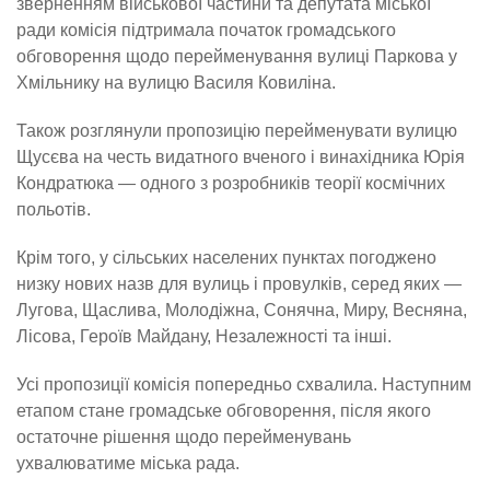
зверненням військової частини та депутата міської
ради комісія підтримала початок громадського
обговорення щодо перейменування вулиці Паркова у
Хмільнику на вулицю Василя Ковиліна.
Також розглянули пропозицію перейменувати вулицю
Щусєва на честь видатного вченого і винахідника Юрія
Кондратюка — одного з розробників теорії космічних
польотів.
Крім того, у сільських населених пунктах погоджено
низку нових назв для вулиць і провулків, серед яких —
Лугова, Щаслива, Молодіжна, Сонячна, Миру, Весняна,
Лісова, Героїв Майдану, Незалежності та інші.
Усі пропозиції комісія попередньо схвалила. Наступним
етапом стане громадське обговорення, після якого
остаточне рішення щодо перейменувань
ухвалюватиме міська рада.