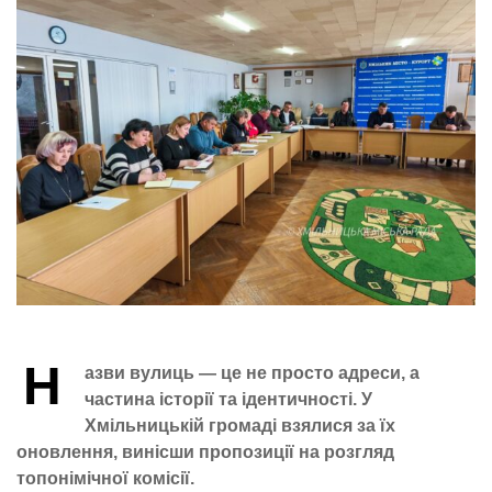
Н
азви вулиць — це не просто адреси, а
частина історії та ідентичності. У
Хмільницькій громаді взялися за їх
оновлення, винісши пропозиції на розгляд
топонімічної комісії.