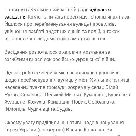
15 квітня в Хмільницькій міській раді
відбулося
засідання
Комісії з питань перегляду топонімічних назв.
Йшлося про перейменування вулиць і провулків,
увічнення пам’яті видатних діячів та подій, а також
встановлення чи демонтаж пам’ятних знаків.
Засідання розпочалося з хвилини мовчання за
загиблими внаслідок російсько-української війни.
Під час роботи члени комісії розглянули пропозиції
щодо перейменування вулиць у місті Хмільник та низці
населених пунктів громади, зокрема у селах Білий
Рукав, Соколова, Великий Митник, Куманівці, Курилівка,
Журавне, Кожухів, Кривошиї, Порик, Сербанівка,
Філіопіль, Чудинівці та Будків.
Окрему увагу приділили ініціативі щодо вшанування
Героя України (посмертно) Василя Ковиліна. За