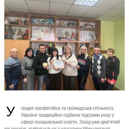
У
грудні професійна та громадська спільнота
України традиційно підбила підсумки року у
сфері позашкільної освіти. Захід уже дев’ятий
рік поспіль відбувається з ініціативи Міжнародної