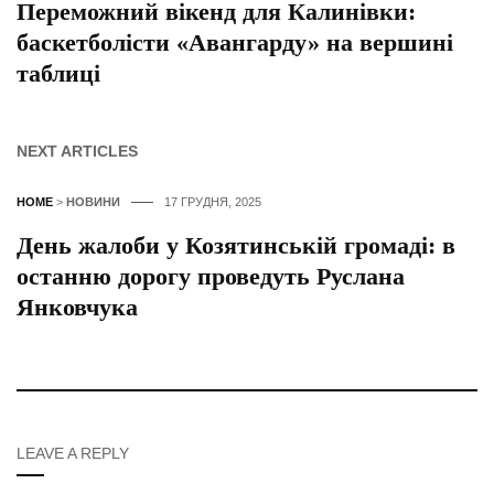
Переможний вікенд для Калинівки:
баскетболісти «Авангарду» на вершині
таблиці
NEXT ARTICLES
HOME
>
НОВИНИ
17 ГРУДНЯ, 2025
День жалоби у Козятинській громаді: в
останню дорогу проведуть Руслана
Янковчука
LEAVE A REPLY