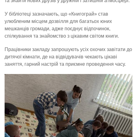
та знайти нових друзів у дружній і затишній атмосфері.
У бібліотеці зазначають, що «Книгограй» став
улюбленим місцем дозвілля для багатьох юних
мешканців громади, адже поєднує відпочинок,
спілкування та знайомство з цікавим світом книги.
Працівники закладу запрошують усіх охочих завітати до
дитячої кімнати, де на відвідувачів чекають цікаві
заняття, гарний настрій та приємне проведення часу.