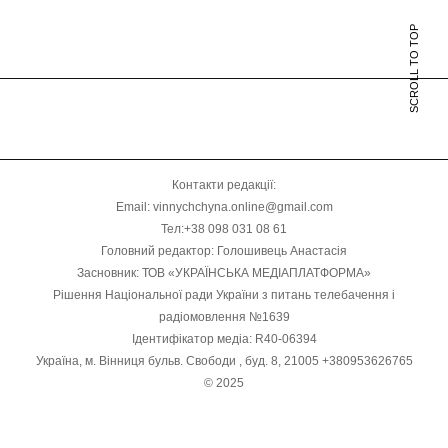
SCROLL TO TOP
Контакти редакції:
Email: vinnychchyna.online@gmail.com
Тел:+38 098 031 08 61
Головний редактор: Голошивець Анастасія
Засновник: ТОВ «УКРАЇНСЬКА МЕДІАПЛАТФОРМА»
Рішення Національної ради України з питань телебачення і
радіомовлення №1639
Ідентифікатор медіа: R40-06394
Україна, м. Вінниця бульв. Свободи , буд. 8, 21005 +380953626765
© 2025