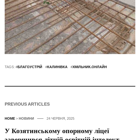
TAGS: #
БЛАГОУСТРІЙ
#
КАЛИНІВКА
#
ХМІЛЬНИК.ОНЛАЙН
PREVIOUS ARTICLES
HOME
>
НОВИНИ
24 ЧЕРВНЯ, 2025
У Козятинському опорному ліцеї
завершився літній освітній інтелект-