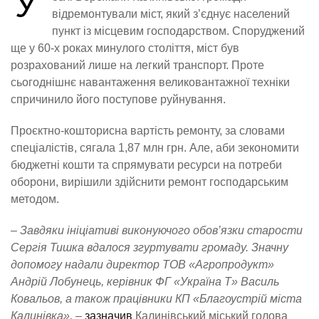
У
відремонтували міст, який з’єднує населений
пункт із місцевим господарством. Споруджений
ще у 60-х роках минулого століття, міст був
розрахований лише на легкий транспорт. Проте
сьогоднішнє навантаження великовантажної техніки
спричинило його поступове руйнування.
Проєктно-кошторисна вартість ремонту, за словами
спеціалістів, сягала 1,87 млн грн. Але, аби зекономити
бюджетні кошти та спрямувати ресурси на потреби
оборони, вирішили здійснити ремонт господарським
методом.
– Завдяки ініціативі виконуючого обов’язки старости
Сергія Тишка вдалося згуртувати громаду. Значну
допомогу надали директор ТОВ «Агропродукт»
Андрій Лобунець, керівник ФГ «Україна Т» Василь
Ковальов, а також працівники КП «Благоустрій міста
Калинівка», –
зазначив
Калинівський міський голова