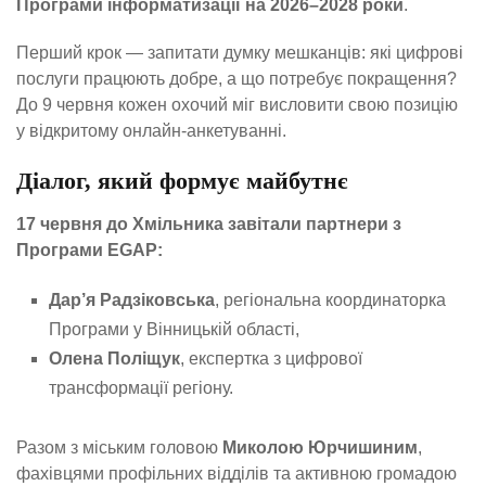
Програми інформатизації на 2026–2028 роки
.
Перший крок — запитати думку мешканців: які цифрові
послуги працюють добре, а що потребує покращення?
До 9 червня кожен охочий міг висловити свою позицію
у відкритому онлайн-анкетуванні.
Діалог, який формує майбутнє
17 червня до Хмільника завітали партнери з
Програми EGAP:
Дар’я Радзіковська
, регіональна координаторка
Програми у Вінницькій області,
Олена Поліщук
, експертка з цифрової
трансформації регіону.
Разом з міським головою
Миколою Юрчишиним
,
фахівцями профільних відділів та активною громадою