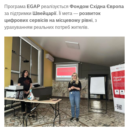
Програма
EGAP
реалізується
Фондом Східна Європа
за підтримки
Швейцарії
. Її мета —
розвиток
цифрових сервісів на місцевому рівні
, з
урахуванням реальних потреб жителів.