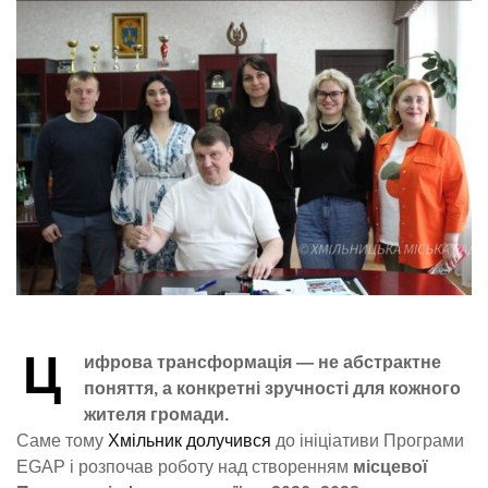
Ц
ифрова трансформація — не абстрактне
поняття, а конкретні зручності для кожного
жителя громади.
Саме тому
Хмільник долучився
до ініціативи Програми
EGAP і розпочав роботу над створенням
місцевої