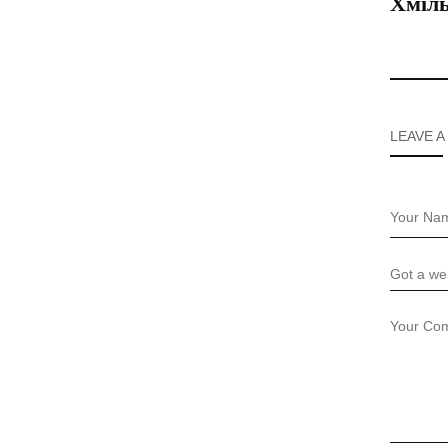
Хміль
LEAVE A