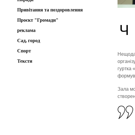
Привітання та поздоровлення
Проєкт "Громади"
Ч
реклама
Сад, город
Спорт
Нещодав
Тексти
організ
гуртка 
формува
Зала мо
створен