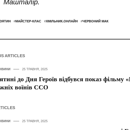
Машталір.
ЗЯТИН
#
МАЙСТЕР-КЛАС
#
ХМІЛЬНИК.ОНЛАЙН
#
ЧЕРВОНИЙ МАК
US ARTICLES
ОВИНИ
25 ТРАВНЯ, 2025
ятині до Дня Героїв відбувся показ фільму «
жніх воїнів ССО
RTICLES
ОВИНИ
25 ТРАВНЯ, 2025