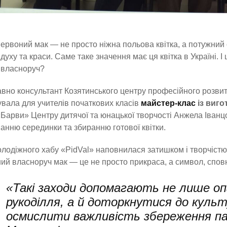
ервоний мак — не просто ніжна польова квітка, а потужний 
духу та краси. Саме таке значення має ця квітка в Україні. 
власноруч?
но консультант Козятинського центру професійного розвит
увала для учителів початкових класів
майстер-клас
із виго
«Барви» Центру дитячої та юнацької творчості Анжела Іванц
нню серединки та збиранню готової квітки.
лодіжного хабу «PidVal» наповнилася затишком і творчіст
ий власноруч мак — це не просто прикраса, а символ, сповне
«Такі заходи допомагають не лише оп
рукоділля, а й доторкнутися до куль
осмислити важливість збереження па