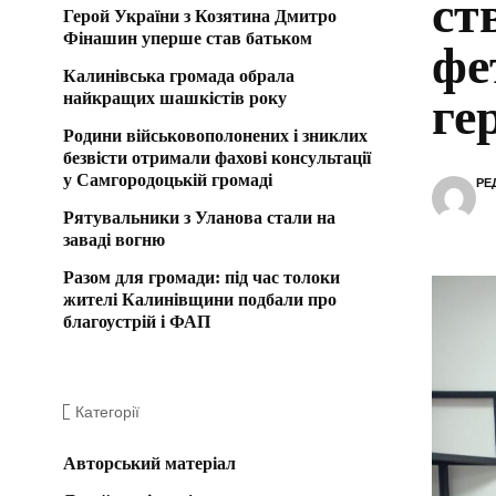
ст
Герой України з Козятина Дмитро
Фінашин уперше став батьком
фе
Калинівська громада обрала
найкращих шашкістів року
ге
Родини військовополонених і зниклих
безвісти отримали фахові консультації
у Самгородоцькій громаді
РЕ
Рятувальники з Уланова стали на
заваді вогню
Разом для громади: під час толоки
жителі Калинівщини подбали про
благоустрій і ФАП
Категорії
Авторський матеріал