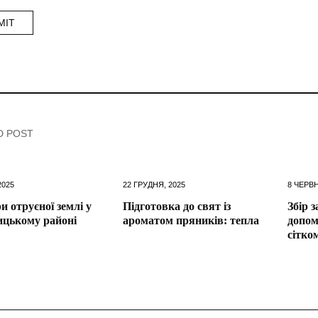
D POST
2025
22 ГРУДНЯ, 2025
8 ЧЕРВН
и отруєної землі у
Підготовка до свят із
Збір 
цькому районі
ароматом пряників: тепла
допом
сітко