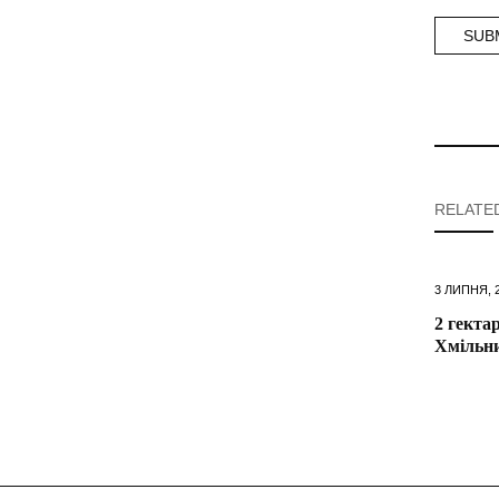
RELATE
3 ЛИПНЯ, 
2 гектар
Хмільни