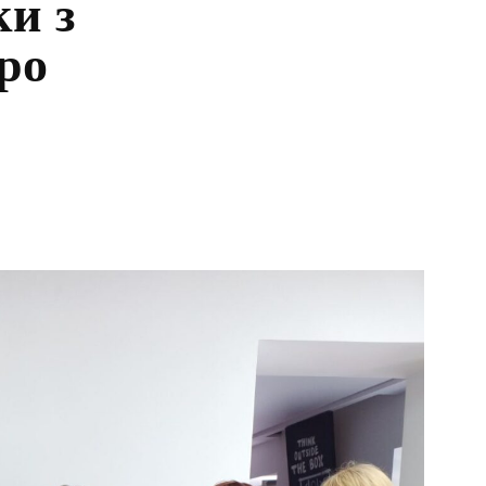
и з
ро