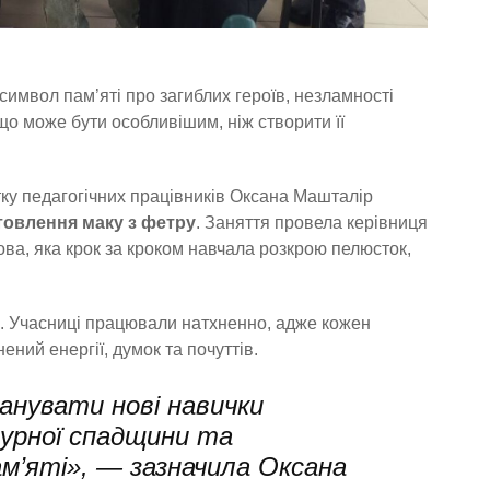
символ пам’яті про загиблих героїв, незламності
І що може бути особливішим, ніж створити її
ку педагогічних працівників Оксана Машталір
товлення маку з фетру
. Заняття провела керівниця
ова, яка крок за кроком навчала розкрою пелюсток,
ю. Учасниці працювали натхненно, адже кожен
ний енергії, думок та почуттів.
анувати нові навички
турної спадщини та
м’яті», — зазначила Оксана