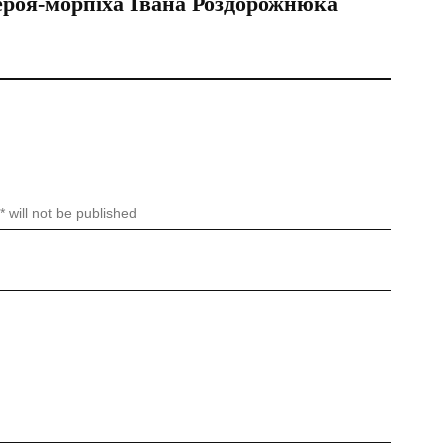
ероя-морпіха Івана Роздорожнюка