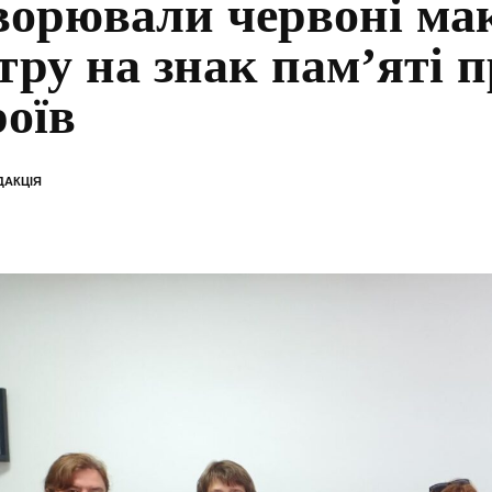
ворювали червоні мак
тру на знак пам’яті п
роїв
ДАКЦІЯ