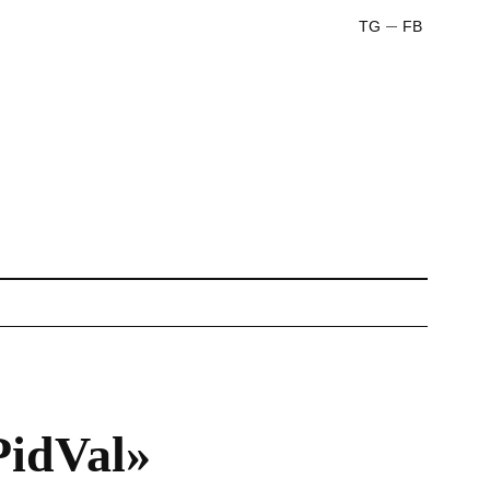
TG
FB
PidVal»