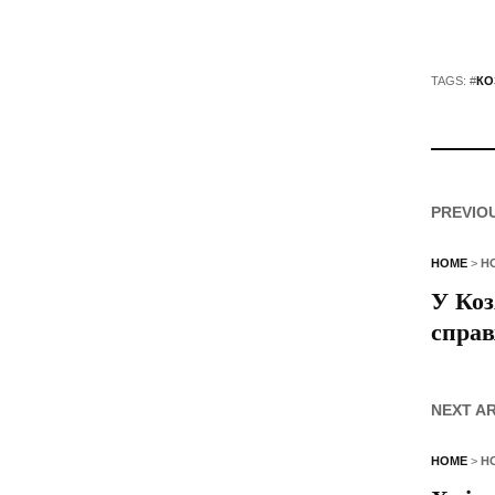
TAGS: #
КО
PREVIO
HOME
>
Н
У Коз
справ
NEXT A
HOME
>
Н