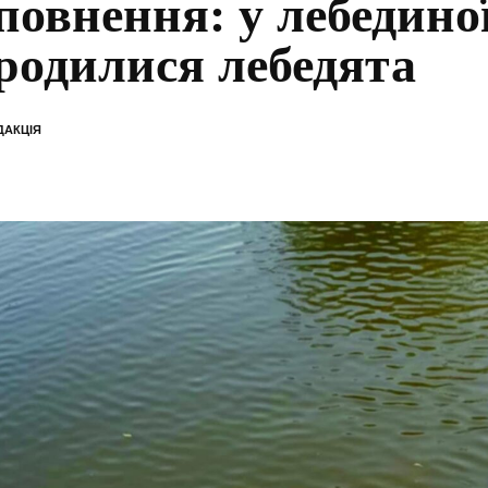
повнення: у лебедино
родилися лебедята
ДАКЦІЯ