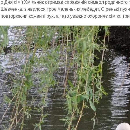
о Дня сім’ї Хмільник отримав справжній символ родинного те
Шевченка, з’явилося троє маленьких лебедят. Сіренькі пухн
повторюючи кожен її рух, а тато уважно охороняє сім’ю, три