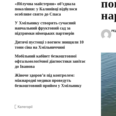
по
«Яблучна майстерня» об’єднала
покоління: у Калинівці відбулося
на
особливе свято до Спаса
У Хмільнику створять сучасний
навчальний фруктовий сад за
РЕ
підтримки німецьких партнерів
Дитячі пустощі з вогнем знищили 10
тонн сіна на Хмільниччині
Мобільний кабінет безкоштовної
офтальмологічної діагностики завітає
до Іванова
Жіноче здоров’я під контролем:
міжнародні медики проведуть
безкоштовний прийом у Хмільнику
Категорії