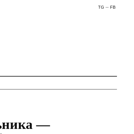
TG
FB
ьника —