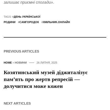
залишає приємні спогади».
TAGS: #
ДЕНЬ УКРАЇНСЬКОЇ
РОДИНИ
#
САМГОРОДОК
#
ХМІЛЬНИК.ОНЛАЙН
PREVIOUS ARTICLES
HOME
>
НОВИНИ
26 ЛИПНЯ, 2025
Козятинський музей діджиталізує
пам’ять про жертв репресій —
долучитися може кожен
NEXT ARTICLES