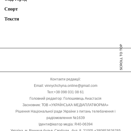
Спорт
Тексти
SCROLL TO TOP
Контакти редакції:
Email: vinnychchyna.online@gmail.com
Тел:+38 098 031 08 61
Головний редактор: Голошивець Анастасія
Засновник: ТОВ «УКРАЇНСЬКА МЕДІАПЛАТФОРМА»
Рішення Національної ради України з питань телебачення і
радіомовлення №1639
Ідентифікатор медіа: R40-06394
Україна, м. Вінниця бульв. Свободи , буд. 8, 21005 +380953626765