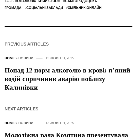
TAGS: #
ОПАЛЮВАЛЬНИЙ СЕЗОН
#
САМГОРОДОЦЬКА
ГРОМАДА
#
СОЦІАЛЬНІ ЗАКЛАДИ
#
ХМІЛЬНИК.ОНЛАЙН
PREVIOUS ARTICLES
HOME
>
НОВИНИ
13 ЖОВТНЯ, 2025
Понад 12 норм алкоголю в крові: п’яний
водій спричинив аварію поблизу
Калинівки
NEXT ARTICLES
HOME
>
НОВИНИ
13 ЖОВТНЯ, 2025
Молодіжна рада Козятина презентувала