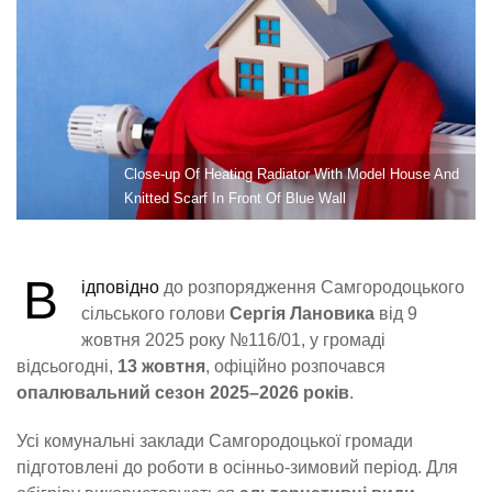
Close-up Of Heating Radiator With Model House And
Knitted Scarf In Front Of Blue Wall
В
ідповідно
до розпорядження Самгородоцького
сільського голови
Сергія Лановика
від 9
жовтня 2025 року №116/01, у громаді
відсьогодні,
13 жовтня
, офіційно розпочався
опалювальний сезон 2025–2026 років
.
Усі комунальні заклади Самгородоцької громади
підготовлені до роботи в осінньо-зимовий період. Для