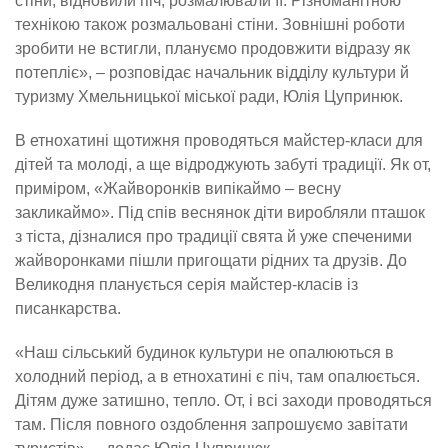
стіни, відновили піч, розмалювали її. Різноманітною
технікою також розмальовані стіни. Зовнішні роботи
зробити не встигли, плануємо продовжити відразу як
потепліє», – розповідає начальник відділу культури й
туризму Хмельницької міської ради, Юлія Цупринюк.
В етнохатині щотижня проводяться майстер-класи для
дітей та молоді, а ще відроджують забуті традиції. Як от,
приміром, «Жайворонків випікаймо – весну
закликаймо». Під спів веснянок діти виробляли пташок
з тіста, дізналися про традиції свята й уже спеченими
жайворонками пішли пригощати рідних та друзів. До
Великодня планується серія майстер-класів із
писанкарства.
«Наш сільський будинок культури не опалюються в
холодний період, а в етнохатині є піч, там опалюється.
Дітям дуже затишно, тепло. От, і всі заходи проводяться
там. Після повного оздоблення запрошуємо завітати