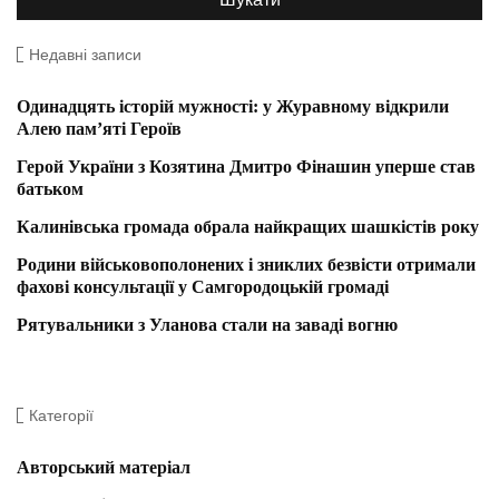
Недавні записи
Одинадцять історій мужності: у Журавному відкрили
Алею пам’яті Героїв
Герой України з Козятина Дмитро Фінашин уперше став
батьком
Калинівська громада обрала найкращих шашкістів року
Родини військовополонених і зниклих безвісти отримали
фахові консультації у Самгородоцькій громаді
Рятувальники з Уланова стали на заваді вогню
Категорії
Авторський матеріал