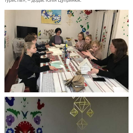
туристів», – додає Юлія Цупринюк.