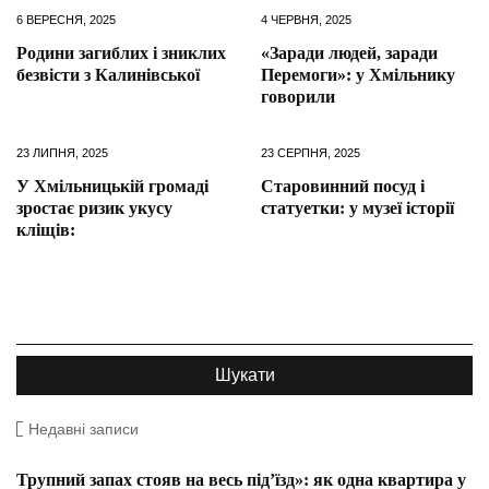
6 ВЕРЕСНЯ, 2025
4 ЧЕРВНЯ, 2025
Родини загиблих і зниклих
«Заради людей, заради
безвісти з Калинівської
Перемоги»: у Хмільнику
говорили
23 ЛИПНЯ, 2025
23 СЕРПНЯ, 2025
У Хмільницькій громаді
Старовинний посуд і
зростає ризик укусу
статуетки: у музеї історії
кліщів:
Недавні записи
Трупний запах стояв на весь під’їзд»: як одна квартира у