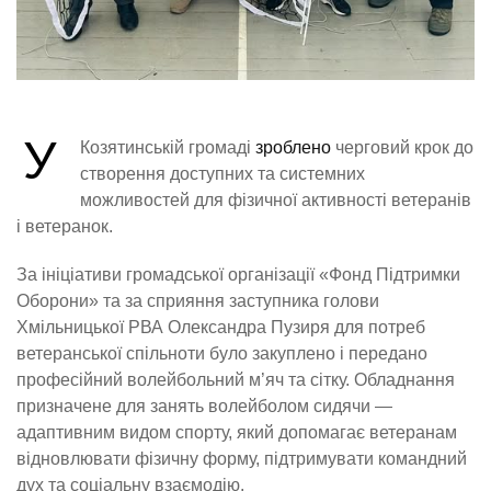
У
Козятинській громаді
зроблено
черговий крок до
створення доступних та системних
можливостей для фізичної активності ветеранів
і ветеранок.
За ініціативи громадської організації «Фонд Підтримки
Оборони» та за сприяння заступника голови
Хмільницької РВА Олександра Пузиря для потреб
ветеранської спільноти було закуплено і передано
професійний волейбольний м’яч та сітку. Обладнання
призначене для занять волейболом сидячи —
адаптивним видом спорту, який допомагає ветеранам
відновлювати фізичну форму, підтримувати командний
дух та соціальну взаємодію.