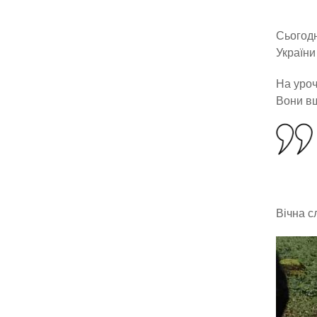
Сьогодн
України
На уроч
Вони вш
Вічна с