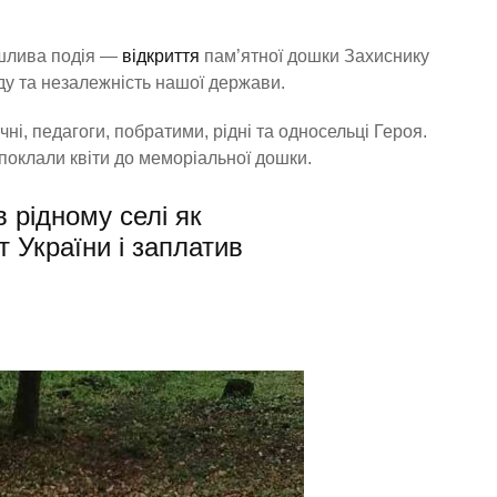
рушлива подія —
відкриття
пам’ятної дошки Захиснику
ду та незалежність нашої держави.
ні, педагоги, побратими, рідні та односельці Героя.
оклали квіти до меморіальної дошки.
 рідному селі як
т України і заплатив