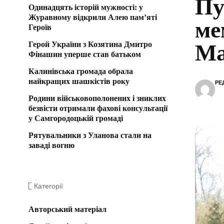
Пу
Одинадцять історій мужності: у
Журавному відкрили Алею пам’яті
ме
Героїв
Герой України з Козятина Дмитро
Ма
Фінашин уперше став батьком
Калинівська громада обрала
найкращих шашкістів року
РЕ
Родини військовополонених і зниклих
безвісти отримали фахові консультації
у Самгородоцькій громаді
Рятувальники з Уланова стали на
заваді вогню
Категорії
Авторський матеріал