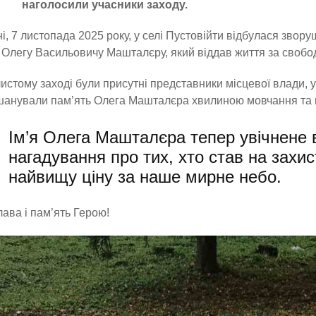
наголосили учасники заходу.
і, 7 листопада 2025 року, у селі Пустовійти відбулася зво
 Олегу Васильовичу Машталєру, який віддав життя за свобо
истому заході були присутні представники місцевої влади, уч
анували пам’ять Олега Машталєра хвилиною мовчання та п
Ім’я Олега Машталєра тепер увічнене в
нагадування про тих, хто став на захис
найвищу ціну за наше мирне небо.
лава і пам’ять Герою!