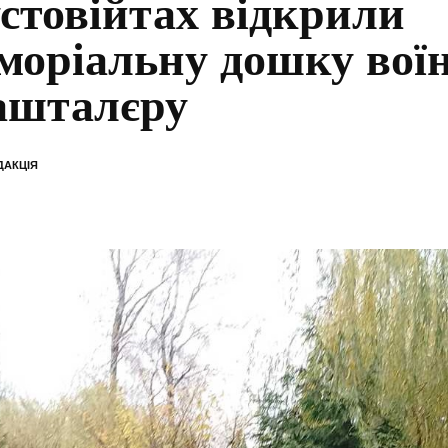
стовійтах відкрили
моріальну дошку вої
шталєру
ДАКЦІЯ