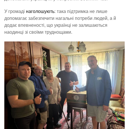
У громаді
наголошують
: така підтримка не лише
допомагає забезпечити нагальні потреби людей, а й
додає впевненості, що українці не залишаються
наодинці зі своїми труднощами.