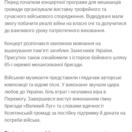
Перед початком концертної програми для мешканців
громади організували виставку трофейного та
сучасного військового спорядження. Відвідувачі мали
змогу побачити реалії війни на власні очі та долучитися
до важливого уроку патріотичного виховання.
Концерт розпочався хвилиною мовчання на
вшанування пам’яті загиблих Захисників України.
Присутніх також ознайомили з історією бойового шляху
65-ї окремої механізованої бригади.
Військові музиканти представили глядачам авторські
композиції та відомі пісні. У виконанні звучали щира
любов до України, біль втрат і незламна віра в
Перемогу. Завершився виступ виконанням гімну
бригади «Великий Луг» та словами вдячності
Козятинській громаді за постійну підтримку й донати на
потреби війська.