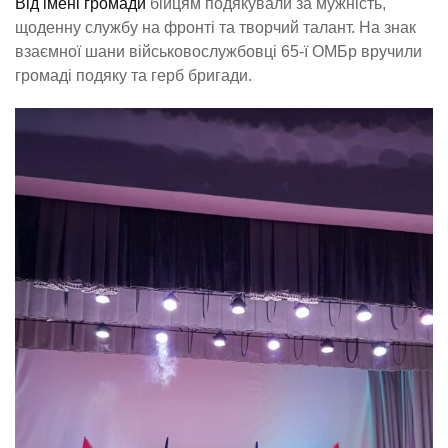
Від імені громади
бійцям подякували за мужність,
щоденну службу на фронті та творчий талант. На знак
взаємної шани військовослужбовці 65-ї ОМБр вручили
громаді подяку та герб бригади.