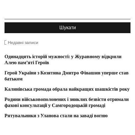
Недавні записи
Одинадцять історій мужності: у Журавному відкрили
Алею пам’яті Героїв
Герой України з Козятина Дмитро Фінашин уперше став
батьком
Калинівська громада обрала найкращих шашкістів року
Родини військовополонених і зниклих безвісти отримали
фахові консультації у Самгородоцькій громаді
Рятувальники з Уланова стали на заваді вогню