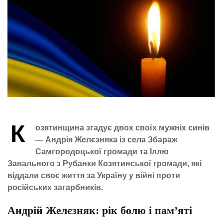
К
озятинщина згадує двох своїх мужніх синів
— Андрія Желєзняка із села Збараж
Самгородоцької громади та Іллю
Завального з Рубанки Козятинської громади, які
віддали своє життя за Україну у війні проти
російських загарбників.
Андрій Желєзняк: рік болю і пам’яті