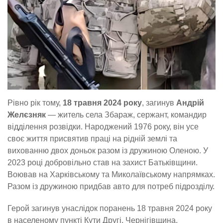
Рівно рік тому,
18 травня 2024 року
, загинув
Андрій
Желєзняк
— житель села Збараж, сержант, командир
відділення розвідки. Народжений 1976 року, він усе
своє життя присвятив праці на рідній землі та
вихованню двох доньок разом із дружиною Оленою. У
2023 році добровільно став на захист Батьківщини.
Воював на Харківському та Миколаївському напрямках.
Разом із дружиною придбав авто для потреб підрозділу.
Герой загинув унаслідок поранень 18 травня 2024 року
в населеному пункті Кути Другі, Чернігівщина.