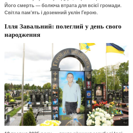
Його смерть — болюча втрата для всієї громади.
Світла пам’ять і доземний уклін Герою.
Ілля Завальний: полеглий у день свого
народження