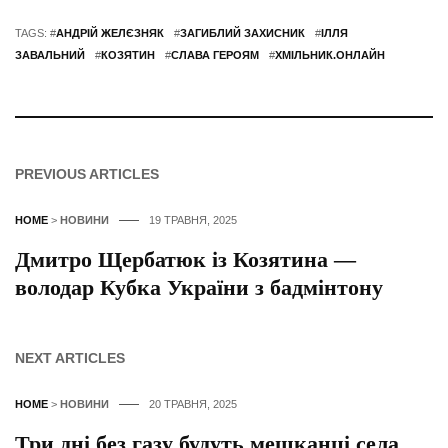
TAGS: #
АНДРІЙ ЖЕЛЄЗНЯК
#
ЗАГИБЛИЙ ЗАХИСНИК
#
ІЛЛЯ
ЗАВАЛЬНИЙ
#
КОЗЯТИН
#
СЛАВА ГЕРОЯМ
#
ХМІЛЬНИК.ОНЛАЙН
PREVIOUS ARTICLES
HOME
>
НОВИНИ
19 ТРАВНЯ, 2025
Дмитро Щербатюк із Козятина —
володар Кубка України з бадмінтону
NEXT ARTICLES
HOME
>
НОВИНИ
20 ТРАВНЯ, 2025
Три дні без газу будуть мешканці села