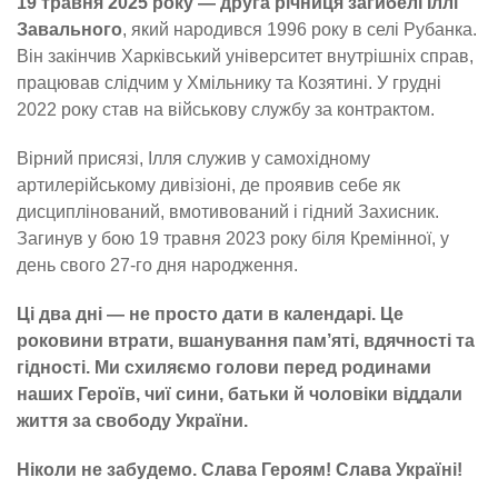
19 травня 2025 року — друга річниця загибелі Іллі
Завального
, який народився 1996 року в селі Рубанка.
Він закінчив Харківський університет внутрішніх справ,
працював слідчим у Хмільнику та Козятині. У грудні
2022 року став на військову службу за контрактом.
Вірний присязі, Ілля служив у самохідному
артилерійському дивізіоні, де проявив себе як
дисциплінований, вмотивований і гідний Захисник.
Загинув у бою 19 травня 2023 року біля Кремінної, у
день свого 27-го дня народження.
Ці два дні — не просто дати в календарі. Це
роковини втрати, вшанування пам’яті, вдячності та
гідності. Ми схиляємо голови перед родинами
наших Героїв, чиї сини, батьки й чоловіки віддали
життя за свободу України.
Ніколи не забудемо. Слава Героям! Слава Україні!