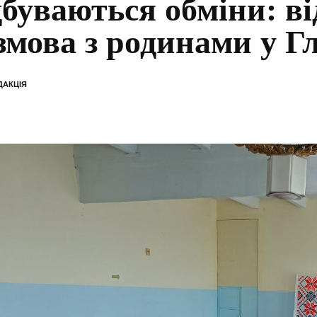
дбуваються обміни: в
змова з родинами у Г
ДАКЦІЯ