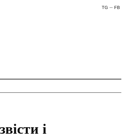
TG
FB
вісти і