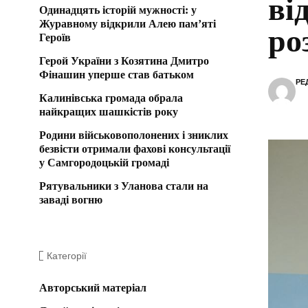
ві
Одинадцять історій мужності: у
Журавному відкрили Алею пам’яті
ро
Героїв
Герой України з Козятина Дмитро
Фінашин уперше став батьком
РЕ
Калинівська громада обрала
найкращих шашкістів року
Родини військовополонених і зниклих
безвісти отримали фахові консультації
у Самгородоцькій громаді
Рятувальники з Уланова стали на
заваді вогню
Категорії
Авторський матеріал