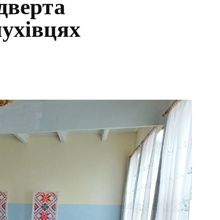
ідверта
лухівцях