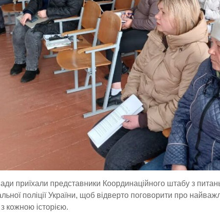
ади приїхали представники Координаційного штабу з питан
льної поліції України, щоб відверто поговорити про найважл
з кожною історією.