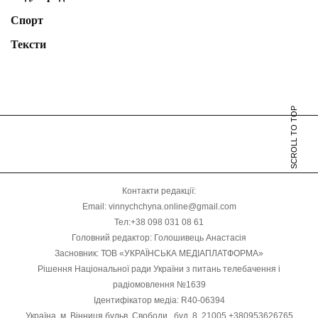
Спорт
Тексти
SCROLL TO TOP
Контакти редакції:
Email: vinnychchyna.online@gmail.com
Тел:+38 098 031 08 61
Головний редактор: Голошивець Анастасія
Засновник: ТОВ «УКРАЇНСЬКА МЕДІАПЛАТФОРМА»
Рішення Національної ради України з питань телебачення і
радіомовлення №1639
Ідентифікатор медіа: R40-06394
Україна, м. Вінниця бульв. Свободи , буд. 8, 21005 +380953626765