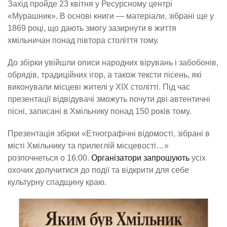
Захід пройде 23 квітня у Ресурсному центрі
«Мурашник». В основі книги — матеріали, зібрані ще у
1869 році, що дають змогу зазирнути в життя
хмільничан понад півтора століття тому.
До збірки увійшли описи народних вірувань і забобонів,
обрядів, традиційних ігор, а також тексти пісень, які
виконували місцеві жителі у ХІХ столітті. Під час
презентації відвідувачі зможуть почути дві автентичні
пісні, записані в Хмільнику понад 150 років тому.
Презентація збірки «Етнографічні відомості, зібрані в
місті Хмільнику та прилеглій місцевості…»
розпочнеться о 16:00.
Організатори запрошують
усіх
охочих долучитися до події та відкрити для себе
культурну спадщину краю.