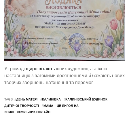
У громаді
щиро вітають
юних художниць та їхню
наставницю з вагомими досягненнями й бажають нових
творчих звершень, натхнення та перемог.
TAGS: #
ДЕНЬ МАТЕРІ
#
КАЛИНІВКА
#
КАЛИНІВСЬКИЙ БУДИНОК
ДИТЯЧОЇ ТВОРЧОСТІ
#
МАМА – ЦЕ ЯНГОЛ НА
ЗЕМЛІ
#
ХМІЛЬНИК.ОНЛАЙН