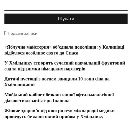
Недавні записи
«Яблучна майстерня» об’єднала покоління: у Калинівці
відбулося особливе свято до Спаса
У Хмільнику створять сучасний навчальний фруктовий
сад за підтримки німецьких партнерів
Дитячі пустощі з вогнем знищили 10 тонн сіна на
Хмільниччині
Мобільний кабінет безкоштовної офтальмологічної
діагностики завітає до Іванова
Жіноче здоров’я під контролем: міжнародні медики
проведуть безкоштовний прийом у Хмільнику