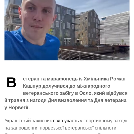
В
етеран та марафонець із Хмільника Роман
Кашпур долучився до міжнародного
ветеранського забігу в Осло, який відбувся
8 травня з нагоди Дня визволення та Дня ветерана
у Норвегії.
Український захисник
взяв участь
у спортивному заході
на запрошення норвезької ветеранської спільноти.