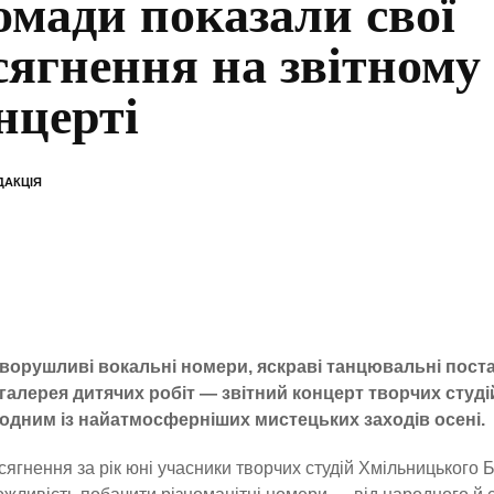
омади показали свої
сягнення на звітному
нцерті
ДАКЦІЯ
ворушливі вокальні номери, яскраві танцювальні постан
галерея дитячих робіт — звітний концерт творчих студій
одним із найатмосферніших мистецьких заходів осені.
сягнення за рік юні учасники творчих студій Хмільницького 