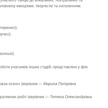
сучасного танцю до вокальних, театральних та
аповнену емоціями, творчістю та натхненням.
хтяренко
);
ручко
);
;
лотний
).
оботи учасників інших студій, представлені у фоє
рвах осені» (керівник —
Марина Петрівна
ративних робіт (керівник —
Тетяна Олександрівна