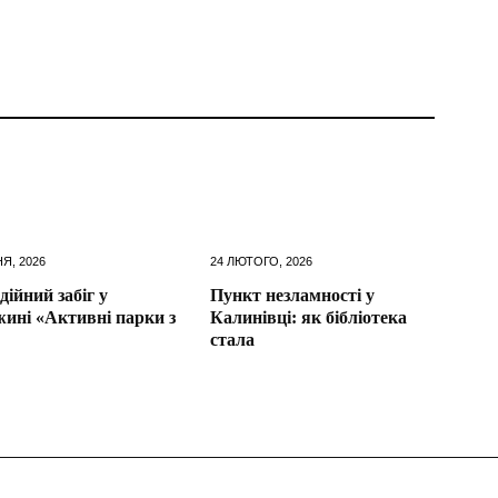
НЯ, 2026
24 ЛЮТОГО, 2026
дійний забіг у
Пункт незламності у
ині «Активні парки з
Калинівці: як бібліотека
стала