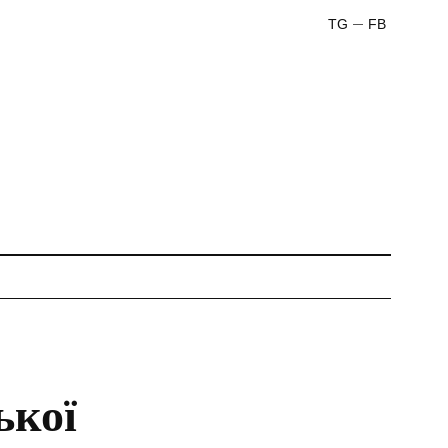
TG
FB
ької