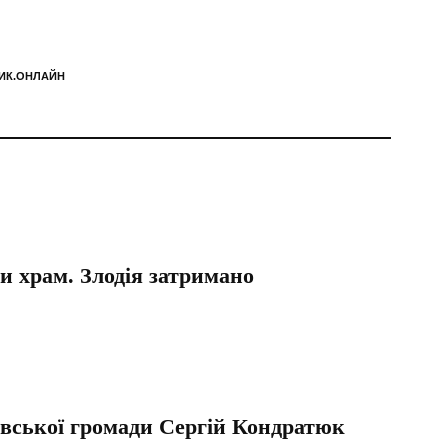
ИК.ОНЛАЙН
и храм. Злодія затримано
івської громади Сергій Кондратюк