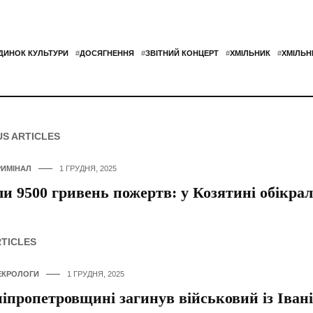
ДИНОК КУЛЬТУРИ
#
ДОСЯГНЕННЯ
#
ЗВІТНИЙ КОНЦЕРТ
#
ХМІЛЬНИК
#
ХМІЛЬН
US ARTICLES
РИМІНАЛ
1 ГРУДНЯ, 2025
и 9500 гривень пожертв: у Козятині обікрал
RTICLES
ЕКРОЛОГИ
1 ГРУДНЯ, 2025
іпропетровщині загинув військовий із Іван