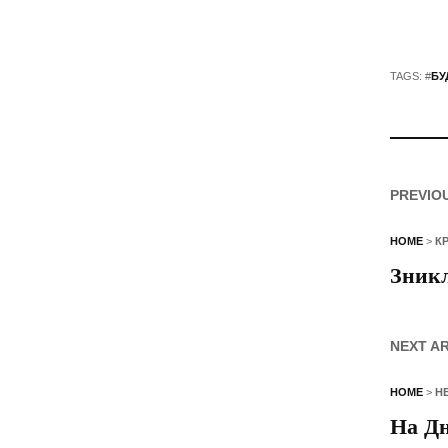
TAGS: #
БУ
PREVIO
HOME
>
К
Зникл
NEXT A
HOME
>
Н
На Дн