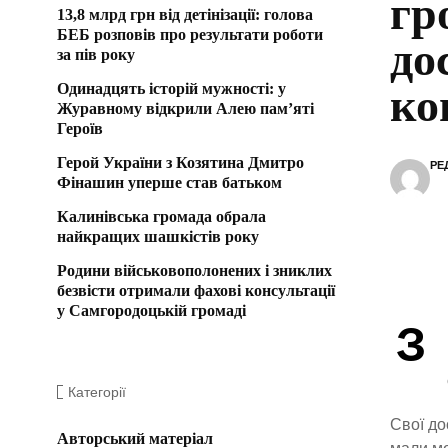
гр
13,8 млрд грн від детінізації: голова
БЕБ розповів про результати роботи
до
за пів року
Одинадцять історій мужності: у
ко
Журавному відкрили Алею пам’яті
Героїв
Герой України з Козятина Дмитро
РЕ
Фінашин уперше став батьком
Калинівська громада обрала
найкращих шашкістів року
Родини військовополонених і зниклих
безвісти отримали фахові консультації
у Самгородоцькій громаді
З
Категорії
Свої до
Авторський матеріал