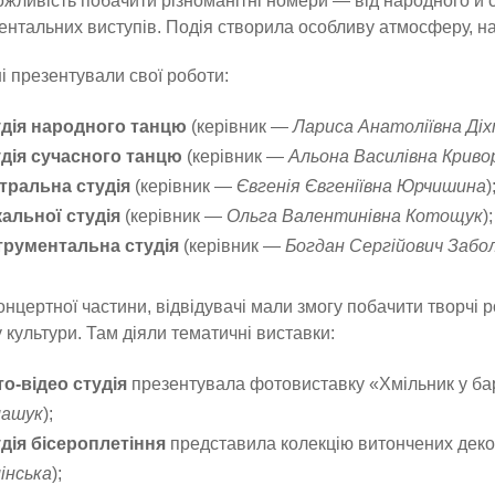
жливість побачити різноманітні номери — від народного й 
ентальних виступів. Подія створила особливу атмосферу, н
і презентували свої роботи:
дія народного танцю
(керівник —
Лариса Анатоліївна Ді
дія сучасного танцю
(керівник —
Альона Василівна Криво
тральна студія
(керівник —
Євгенія Євгеніївна Юрчишина
)
альної студія
(керівник —
Ольга Валентинівна Котощук
);
трументальна студія
(керівник —
Богдан Сергійович Забо
онцертної частини, відвідувачі мали змогу побачити творчі р
 культури. Там діяли тематичні виставки:
о-відео студія
презентувала фотовиставку «Хмільник у ба
машук
);
дія бісероплетіння
представила колекцію витончених деко
інська
);