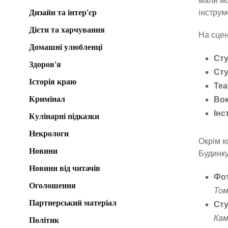
мали мо
Дизайн та інтер'єр
інструм
Дієти та харчування
На сцен
Домашні улюбленці
Сту
Здоров'я
Сту
Історія краю
Теа
Кримінал
Вок
Інс
Кулінарні підказки
Некрологи
Окрім к
Новини
Будинку
Новини від читачів
Фот
Оголошення
То
Партнерський матеріал
Сту
Кам
Політик