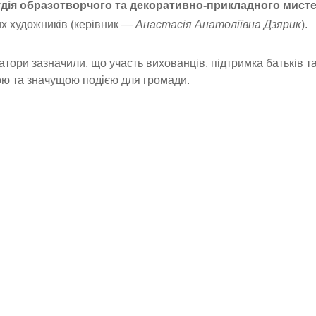
дія образотворчого та декоративно-прикладного мист
х художників (керівник —
Анастасія Анатоліївна Дзярик
).
атори зазначили, що участь вихованців, підтримка батьків т
ю та значущою подією для громади.