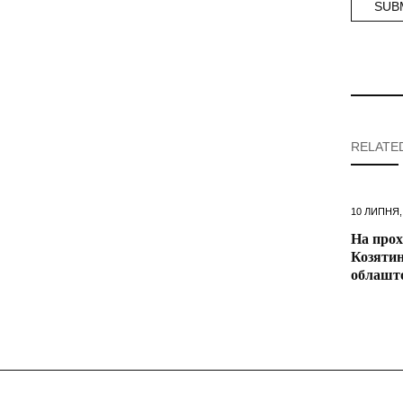
RELATE
10 ЛИПНЯ,
На прох
Козятин
облашт