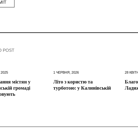
D POST
 2025
1 ЧЕРВНЯ, 2026
28 КВІТ
ання містян у
Літо з користю та
Благо
ській громаді
турботою: у Калинівській
Ладиж
овують