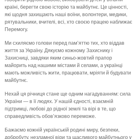
країні, берегти свою історію та майбутнє. Це цінності,
які щодня захищають наші воїни, волонтери, медики,
рятувальники, вчителі, всі, хто своєю працею наближає
Перемогу.
Ми схиляємо голови перед пам’яттю тих, хто віддав
життя за Україну. Дякуємо кожному Захиснику і
Захисниці, завдяки яким синьо-жовтий прапор
майорить над нашими містами й селами, а українці
мають можливість жити, працювати, мріяти й будувати
майбутнє.
Нехай ця річниця стане ще одним нагадуванням: сила
України — в її людях. У нашій єдності, взаємній
підтримці, любові до рідної землі та вірі в те, що
справедливість обов’язково переможе.
Бажаємо кожній українській родині миру, безпеки,
добробуту, незламної віри та щасливого майбутнього у