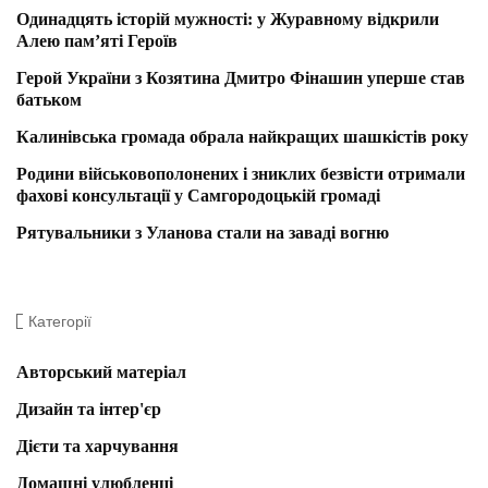
Одинадцять історій мужності: у Журавному відкрили
Алею пам’яті Героїв
Герой України з Козятина Дмитро Фінашин уперше став
батьком
Калинівська громада обрала найкращих шашкістів року
Родини військовополонених і зниклих безвісти отримали
фахові консультації у Самгородоцькій громаді
Рятувальники з Уланова стали на заваді вогню
Категорії
Авторський матеріал
Дизайн та інтер'єр
Дієти та харчування
Домашні улюбленці