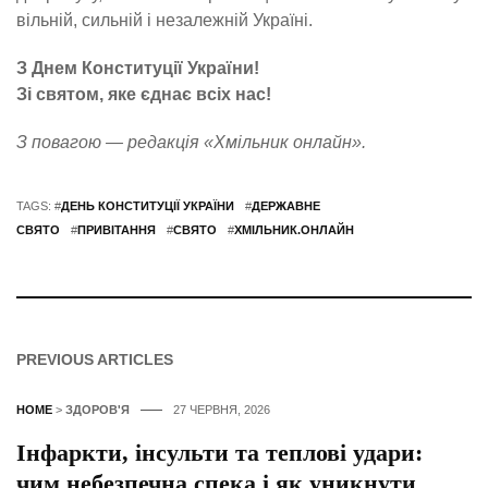
вільній, сильній і незалежній Україні.
З Днем Конституції України!
Зі святом, яке єднає всіх нас!
З повагою — редакція «Хмільник онлайн».
TAGS: #
ДЕНЬ КОНСТИТУЦІЇ УКРАЇНИ
#
ДЕРЖАВНЕ
СВЯТО
#
ПРИВІТАННЯ
#
СВЯТО
#
ХМІЛЬНИК.ОНЛАЙН
PREVIOUS ARTICLES
HOME
>
ЗДОРОВ'Я
27 ЧЕРВНЯ, 2026
Інфаркти, інсульти та теплові удари:
чим небезпечна спека і як уникнути