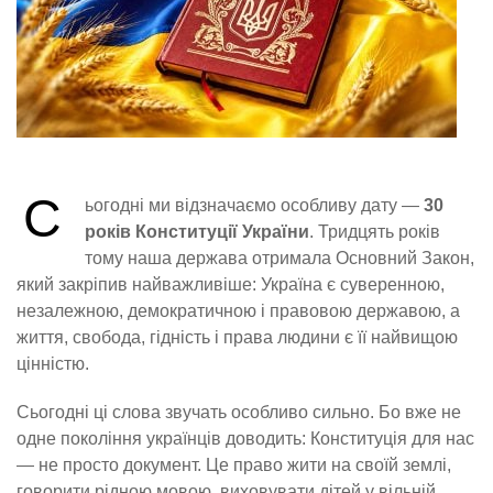
С
ьогодні ми відзначаємо особливу дату —
30
років Конституції України
. Тридцять років
тому наша держава отримала Основний Закон,
який закріпив найважливіше: Україна є суверенною,
незалежною, демократичною і правовою державою, а
життя, свобода, гідність і права людини є її найвищою
цінністю.
Сьогодні ці слова звучать особливо сильно. Бо вже не
одне покоління українців доводить: Конституція для нас
— не просто документ. Це право жити на своїй землі,
говорити рідною мовою, виховувати дітей у вільній