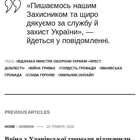
«Пишаємось нашим
Захисником та щиро
дякуємо за службу й
захист України», —
йдеться у повідомленні.
TAGS: #
ВІДЗНАКА МІНІСТРА ОБОРОНИ УКРАЇНИ «ХРЕСТ
ДОБЛЕСТІ»
#
ВІЙНА ТРИВАЄ
#
ГОРДІСТЬ ГРОМАДИ
#
ІВАНІВСЬКА
ГРОМАДА
#
СЛАВА ГЕРОЯМ
#
ХМІЛЬНИК.ОНЛАЙН
PREVIOUS ARTICLES
HOME
>
НОВИНИ
20 ТРАВНЯ, 2026
Воїна з Уланівської громади відзначили