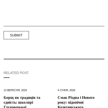
RELATED POST
13 ВЕРЕСНЯ, 2025
4 СІЧНЯ, 2026
Борщ як традиція та
Смак Різдва і Нового
єдність: школярі
року: підопічні
Глуховецької
Козятинського