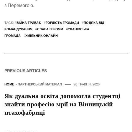
з Перемогою.
TAGS: #
ВІЙНА ТРИВАЄ
#
ГОРДІСТЬ ГРОМАДИ
#
ПОДЯКА ВІД
КОМАНДУВАННЯ
#
СЛАВА ГЕРОЯМ
#
УЛАНІВСЬКА
ГРОМАДА
#
ХМІЛЬНИК.ОНЛАЙН
PREVIOUS ARTICLES
HOME
>
ПАРТНЕРСЬКИЙ МАТЕРІАЛ
20 ТРАВНЯ, 2026
Як дуальна освіта допомогла студентці
знайти професію мрії на Вінницькій
птахофабриці