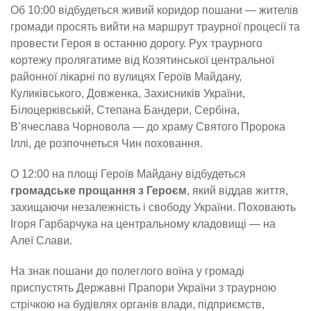
Об 10:00 відбудеться живий коридор пошани — жителів
громади просять вийти на маршрут траурної процесії та
провести Героя в останню дорогу. Рух траурного
кортежу пролягатиме від Козятинської центральної
районної лікарні по вулицях Героїв Майдану,
Куликівського, Довженка, Захисників України,
Білоцерківській, Степана Бандери, Сербіна,
В’ячеслава Чорновола — до храму Святого Пророка
Іллі, де розпочнеться Чин поховання.
О 12:00 на площі Героїв Майдану відбудеться
громадське прощання з Героєм
, який віддав життя,
захищаючи незалежність і свободу України. Поховають
Ігоря Гарбарчука на центральному кладовищі — на
Алеї Слави.
На знак пошани до полеглого воїна у громаді
приспустять Державні Прапори України з траурною
стрічкою на будівлях органів влади, підприємств,