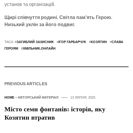
установ та організацій.
Щирі співчуття родині. Світла пам’ять Герою.
Низький уклін за його подвиг.
TAGS: #
ЗАГИБЛИЙ ЗАХИСНИК
#
ІГОР ГАРБАРЧУК
#
КОЗЯТИН
#
СЛАВА
ГЕРОЯМ
#
ХМІЛЬНИК.ОНЛАЙН
PREVIOUS ARTICLES
HOME
>
АВТОРСЬКИЙ МАТЕРІАЛ
13 ЛИПНЯ, 2025
Місто семи фонтанів: історія, яку
Козятин втратив