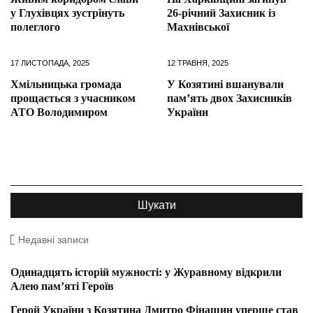
у Глухівцях зустрінуть
26-річний Захисник із
полеглого
Махнівської
17 ЛИСТОПАДА, 2025
12 ТРАВНЯ, 2025
Хмільницька громада
У Козятині вшанували
прощається з учасником
памʼять двох Захисників
АТО Володимиром
України
Недавні записи
Одинадцять історій мужності: у Журавному відкрили
Алею пам’яті Героїв
Герой України з Козятина Дмитро Фінашин уперше став