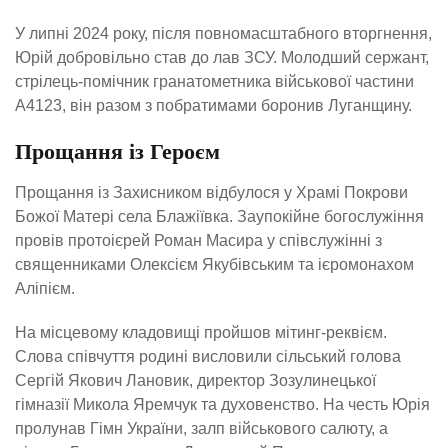
У липні 2024 року, після повномасштабного вторгнення,
Юрій добровільно став до лав ЗСУ. Молодший сержант,
стрілець-помічник гранатометника військової частини
А4123, він разом з побратимами боронив Луганщину.
Прощання із Героєм
Прощання із Захисником відбулося у Храмі Покрови
Божої Матері села Блажіївка. Заупокійне богослужіння
провів протоієрей Роман Масира у співслужінні з
священниками Олексієм Якубівським та ієромонахом
Аліпієм.
На місцевому кладовищі пройшов мітинг-реквієм.
Слова співчуття родині висловили сільський голова
Сергій Якович Лановик, директор Зозулинецької
гімназії Микола Яремчук та духовенство. На честь Юрія
пролунав Гімн України, залп військового салюту, а