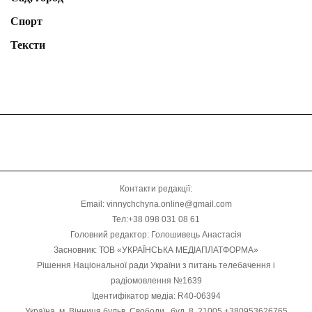
Спорт
Тексти
Контакти редакції:
Email: vinnychchyna.online@gmail.com
Тел:+38 098 031 08 61
Головний редактор: Голошивець Анастасія
Засновник: ТОВ «УКРАЇНСЬКА МЕДІАПЛАТФОРМА»
Рішення Національної ради України з питань телебачення і
радіомовлення №1639
Ідентифікатор медіа: R40-06394
Україна, м. Вінниця бульв. Свободи , буд. 8, 21005 +380953626765