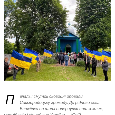
П
ечаль і смуток сьогодні оповили
Самгородоцьку громаду. До рідного села
Блажіївка на щиті повернувся наш земляк,
мужній воїн і вірний син України — Юрій