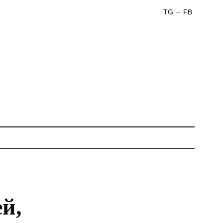
TG
FB
й,