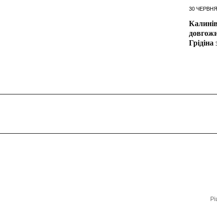
30 ЧЕРВНЯ
Калині
довгож
Грідіна 
Рі