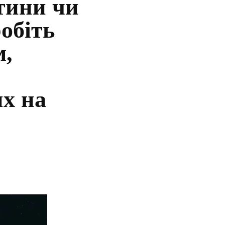
тини чи
обіть
м,
х на