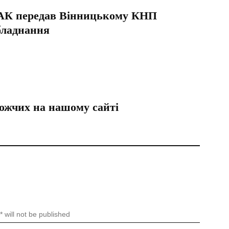
АЦАК передав Вінницькому КНП
бладнання
ожчих на нашому сайті