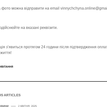
а фото можна відправити на email vinnychchyna.online@gmai
здійснюйте на вказані реквізити.
ція з’явиться протягом 24 години після підтвердження опла
життя!
ИВІТАННЯ
US ARTICLES
ОВИНИ
2 КВІТНЯ, 2025