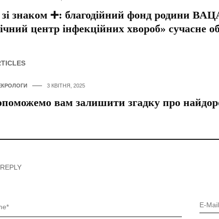
 зі знаком ➕: благодійний фонд родини В
ічний центр інфекційних хвороб» сучасне о
RTICLES
ЕКРОЛОГИ
3 КВІТНЯ, 2025
поможемо вам залишити згадку про найдор
 REPLY