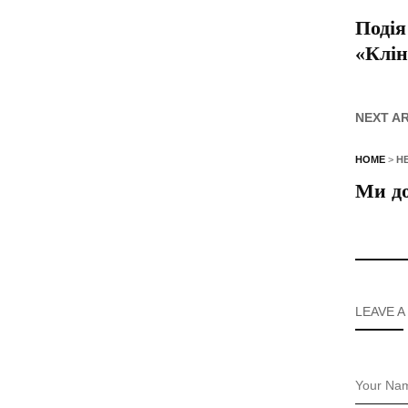
Подія
«Клін
NEXT A
HOME
>
Н
Ми до
LEAVE A