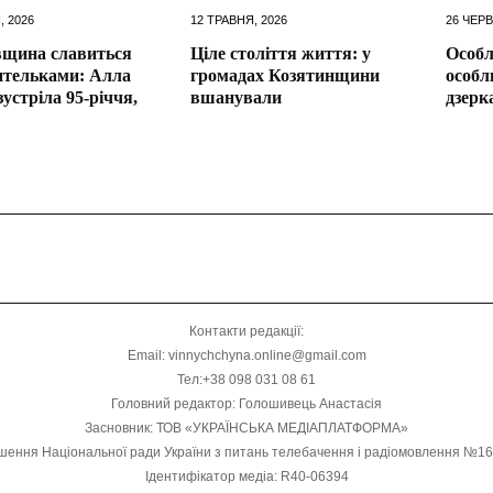
, 2026
12 ТРАВНЯ, 2026
26 ЧЕРВ
вщина славиться
Ціле століття життя: у
Особл
ительками: Алла
громадах Козятинщини
особл
зустріла 95-річчя,
вшанували
дзерк
Контакти редакції:
Email: vinnychchyna.online@gmail.com
Тел:+38 098 031 08 61
Головний редактор: Голошивець Анастасія
Засновник: ТОВ «УКРАЇНСЬКА МЕДІАПЛАТФОРМА»
шення Національної ради України з питань телебачення і радіомовлення №1
Ідентифікатор медіа: R40-06394