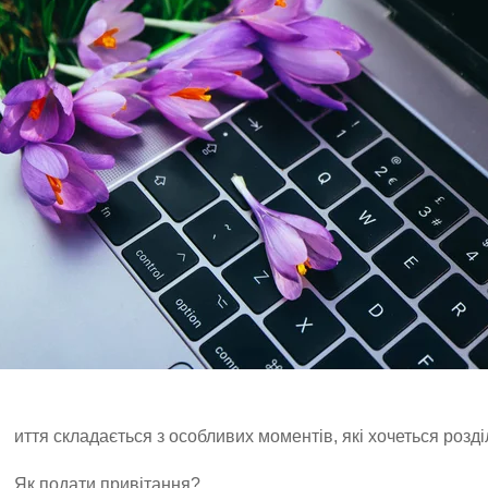
иття складається з особливих моментів, які хочеться розді
Як подати привітання?