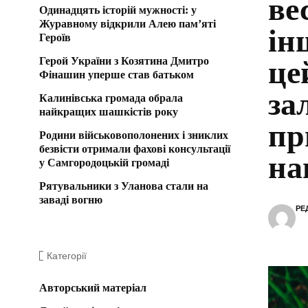
ве
Одинадцять історій мужності: у
Журавному відкрили Алею пам’яті
ін
Героїв
Герой України з Козятина Дмитро
це
Фінашин уперше став батьком
за
Калинівська громада обрала
найкращих шашкістів року
пр
Родини військовополонених і зниклих
безвісти отримали фахові консультації
на
у Самгородоцькій громаді
Рятувальники з Уланова стали на
заваді вогню
РЕ
Категорії
Авторський матеріал