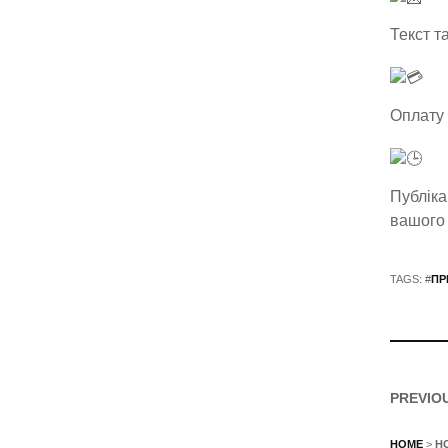
Текст т
Оплату 
Публіка
вашого 
TAGS: #
ПР
PREVIO
HOME
>
Н