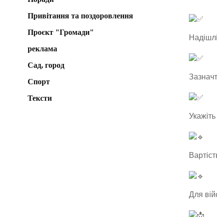
Привітання та поздоровлення
Проєкт "Громади"
Надішлі
реклама
Сад, город
Зазначт
Спорт
Тексти
Укажіть
Вартість
Для вій