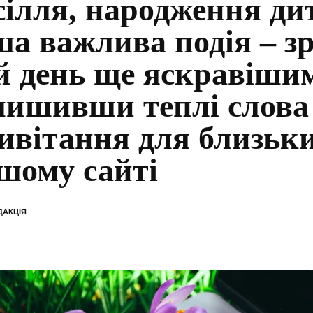
сілля, народження ди
ша важлива подія – зр
й день ще яскравіши
лишивши теплі слова
ивітання для близьки
шому сайті
ДАКЦІЯ