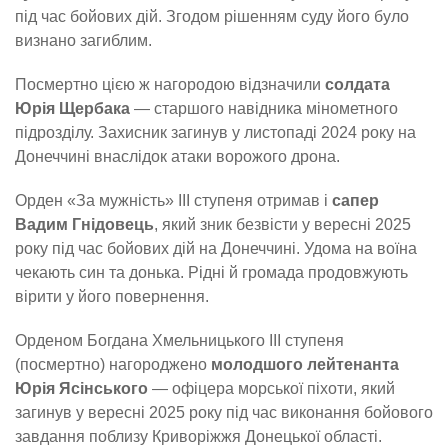
під час бойових дій. Згодом рішенням суду його було
визнано загиблим.
Посмертно цією ж нагородою відзначили
солдата
Юрія Щербака
— старшого навідника мінометного
підрозділу. Захисник загинув у листопаді 2024 року на
Донеччині внаслідок атаки ворожого дрона.
Орден «За мужність» ІІІ ступеня отримав і
сапер
Вадим Гнідовець
, який зник безвісти у вересні 2025
року під час бойових дій на Донеччині. Удома на воїна
чекають син та донька. Рідні й громада продовжують
вірити у його повернення.
Орденом Богдана Хмельницького ІІІ ступеня
(посмертно) нагороджено
молодшого лейтенанта
Юрія Ясінського
— офіцера морської піхоти, який
загинув у вересні 2025 року під час виконання бойового
завдання поблизу Криворіжжя Донецької області.