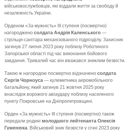
військовослужбовців, які віддали життя за свободу й
незалежність України.
Орденом «За мужність» ІІІ ступеня (посмертно)
нагороджено
солдата Андрія Каленського
—
стрільця-санітара механізованого підрозділу. Захисник
загинув 27 липня 2023 року поблизу Роботиного
Запорізької області під час виконання бойового
завдання. Тривалий час він вважався зниклим безвісти.
Такою ж нагородою посмертно відзначено
солдата
Сергія Чорноуса
— кулеметника аеромобільного
батальйону, який загинув 21 жовтня 2025 року
внаслідок ворожого авіаудару поблизу населеного
пункту Покровське на Дніпропетровщині.
Орден «За мужність» ІІІ ступеня (посмертно) також
передали родині
молодшого лейтенанта Олексія
Гуменюка
. Військовий зник безвісти у січні 2023 року