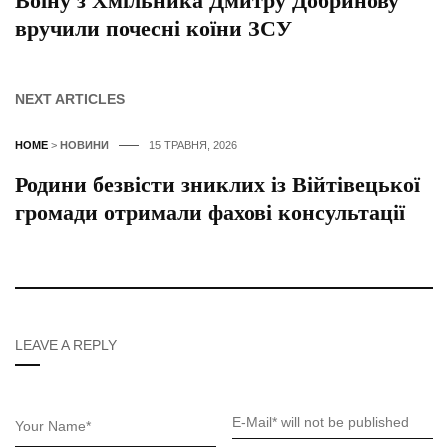
Воїну з Хмільника Дмитру Добринову
вручили почесні коїни ЗСУ
NEXT ARTICLES
HOME
>
НОВИНИ
15 ТРАВНЯ, 2026
Родини безвісти зниклих із Війтівецької
громади отримали фахові консультації
LEAVE A REPLY