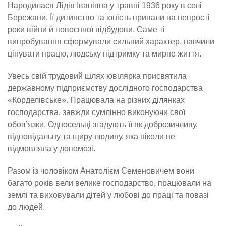
Народилася Лідія Іванівна у травні 1936 року в селі
Бережани. Її дитинство та юність припали на непрості
роки війни й повоєнної відбудови. Саме ті
випробування сформували сильний характер, навчили
цінувати працю, людську підтримку та мирне життя.
Увесь свій трудовий шлях ювілярка присвятила
державному підприємству дослідного господарства
«Корделівське». Працювала на різних ділянках
господарства, завжди сумлінно виконуючи свої
обов’язки. Односельці згадують її як доброзичливу,
відповідальну та щиру людину, яка ніколи не
відмовляла у допомозі.
Разом із чоловіком Анатолієм Семеновичем вони
багато років вели велике господарство, працювали на
землі та виховували дітей у любові до праці та повазі
до людей.