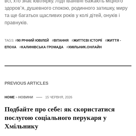
всі, хто знає ювілярку. Лідії Іванівні бажають міцного
здоров’я, душевного спокою, родинного затишку, миру
та ще багатьох щасливих років у колі дітей, онуків і
правнуків.
TAGS: #
90 РІЧНИЙ ЮВІЛЕЙ
#
ВІТАННЯ
#
ЖИТТЄВІ ІСТОРІЇ
#
ЖИТТЯ -
ЕПОХА
#
КАЛИНІВСЬКА ГРОМАДА
#
ХМІЛЬНИК.ОНЛАЙН
PREVIOUS ARTICLES
HOME
>
НОВИНИ
15 ЧЕРВНЯ, 2026
Подбайте про себе: як скористатися
послугою соціального перукаря у
Хмільнику