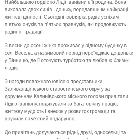
Найбільшою гордістю Лідії Іванівни є її родина. Вона
виховала двох синів і доньку, передавши їм найкращі
життєві цінності. Сьогодні ювілярка радіє успіхам
п’ятьох онуків та п’ятьох правнуків, які продовжують
родинні традиції.
З весни до осені жінка проживає у рідному будинку в
селі Весела, а на зимовий період переїжджає до доньки
у Вінницю, де її оточують турботою та любов’ю близькі
люди.
З нагоди поважного ювілею представники
Заливанщинського старостинського округу за
дорученням Калинівського міського голови привітали
Лідію Іванівну, подякували за багаторічну працю,
життєву мудрість і внесок у розвиток громади та
вручили пам’ятний подарунок.
До привітань долучаються рідні, друзі, односельці та