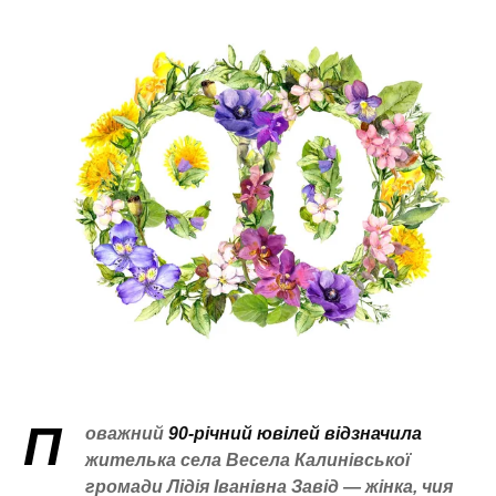
П
оважний
90-річний ювілей відзначила
жителька села Весела Калинівської
громади Лідія Іванівна Завід — жінка, чия