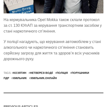
На кермувальника Opel Mokka також склали протокол
за ст. 130 КУпАП за керування транспортним засобом у
стані наркотичного сп’яніння.
У поліції нагадують, що керування автомобілем у стані
алкогольного чи наркотичного сп’яніння становить
серйозну загрозу для життя та здоров’я всіх учасників
дорожнього руху.
TAGS: #
КОЗЯТИН
#
НЕТВЕРЕЗІ ВОДІЇ
#
ПОЛІЦІЯ
#
ПОРУШНИКИ
ПДР
#
ХМІЛЬНИК
#
ХМІЛЬНИК.ОНЛАЙН
PREVIOUS ARTICLES