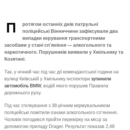
П
ротягом останніх днів патрульні
поліцейські Вінниччини зафіксували два
випадки керування транспортними
засобами у стані сп’яніння — алкогольного та
наркотичного. Порушників виявили у Хмільнику та
Козятині.
Так, у нічний час під час дії комендантської години на
вулиці Київській у Хмільнику інспектори
зупинили
автомобіль BMW
, водій якого порушив Правила
дорожнього руху.
Під час спілкування з 38-річним кермувальником
поліцейські помітили ознаки алкогольного сп’яніння.
Чоловік погодився пройти перевірку на місці за
допомогою приладу Drager. Результат показав 2,48