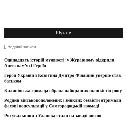
Недавні записи
Одинадцять історій мужності: у Журавному відкрили
Алею пам’яті Героїв
Герой України з Козятина Дмитро Фінашин уперше став
батьком
Калинівська громада обрала найкращих шашкістів року
Родини військовополонених і зниклих безвісти отримали
фахові консультації у Самгородоцькій громаді
Рятувальники з Уланова стали на заваді вогню