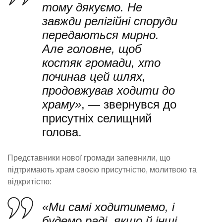
тому дякуємо. Не
завжди релігійні споруди
передаються мирно.
Але головне, щоб
костяк громади, хто
починав цей шлях,
продовжував ходити до
храму»
, — звернувся до
присутніх селищний
голова.
Представники нової громади запевнили, що
підтримають храм своєю присутністю, молитвою та
відкритістю:
«Ми самі ходитимемо, і
будемо раді, якщо й інші