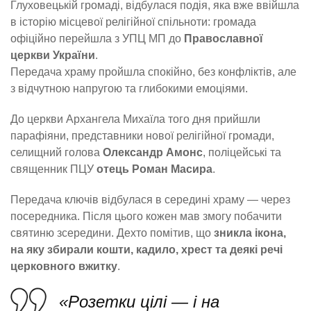
Глуховецькій громаді, відбулася подія, яка вже ввійшла
в історію місцевої релігійної спільноти: громада
офіційно перейшла з УПЦ МП до
Православної
церкви України
.
Передача храму пройшла спокійно, без конфліктів, але
з відчутною напругою та глибокими емоціями.
До церкви Архангела Михаїла того дня прийшли
парафіяни, представники нової релігійної громади,
селищний голова
Олександр Амонс
, поліцейські та
священник ПЦУ
отець Роман Масира
.
Передача ключів відбулася в середині храму — через
посередника. Після цього кожен мав змогу побачити
святиню зсередини. Дехто помітив, що
зникла ікона,
на яку збирали кошти, кадило, хрест та деякі речі
церковного вжитку
.
«Розетки цілі — і на