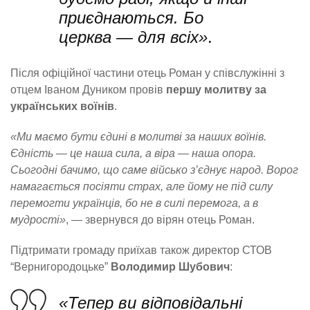
приєднаються. Бо
церква — для всіх»
.
Після офіційної частини отець Роман у співслужінні з
отцем Іваном Дуником провів
першу молитву за
українських воїнів
.
«Ми маємо бути єдині в молитві за наших воїнів.
Єдність — це наша сила, а віра — наша опора.
Сьогодні бачимо, що саме військо з’єднує народ. Ворог
намагається посіяти страх, але йому не під силу
перемогти українців, бо не в силі перемога, а в
мудрості»
, — звернувся до вірян отець Роман.
Підтримати громаду приїхав також директор СТОВ
“Вернигородоцьке”
Володимир Шубович
:
«Тепер ви відповідальні