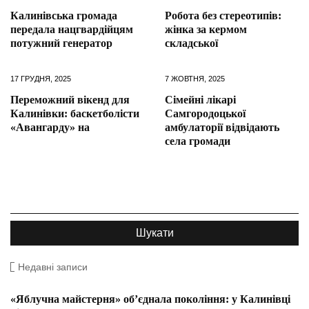
Калинівська громада
Робота без стереотипів:
передала нацгвардійцям
жінка за кермом
потужний генератор
складської
17 ГРУДНЯ, 2025
7 ЖОВТНЯ, 2025
Переможний вікенд для
Сімейні лікарі
Калинівки: баскетболісти
Самгородоцької
«Авангарду» на
амбулаторії відвідають
села громади
Недавні записи
«Яблучна майстерня» об’єднала покоління: у Калинівці