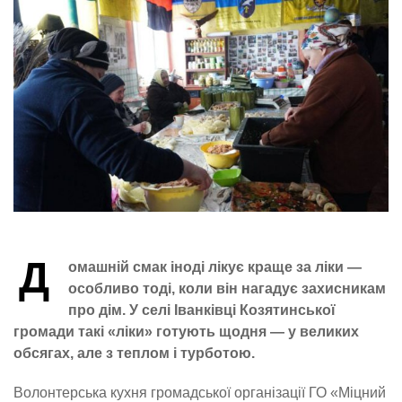
Д
омашній смак іноді лікує краще за ліки —
особливо тоді, коли він нагадує захисникам
про дім. У селі Іванківці Козятинської
громади такі «ліки» готують щодня — у великих
обсягах, але з теплом і турботою.
Волонтерська кухня громадської організації ГО «Міцний