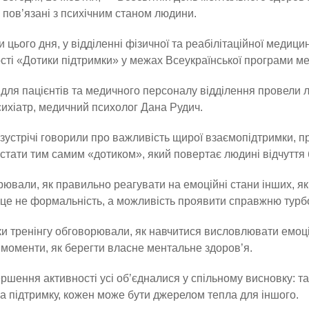
пов’язані з психічним станом людини.
и цього дня, у відділенні фізичної та реабілітаційної медиц
сті «Дотики підтримки» у межах Всеукраїнської програми ме
 для пацієнтів та медичного персоналу відділення провели л
сихіатр, медичний психолог Дана Рудич.
 зустрічі говорили про важливість щирої взаємопідтримки, пр
стати тим самим «дотиком», який повертає людині відчуття б
ювали, як правильно реагувати на емоційні стани інших, як 
це не формальність, а можливість проявити справжню турбо
и тренінгу обговорювали, як навчитися висловлювати емоції 
 моменти, як берегти власне ментальне здоров’я.
ршення активності усі об’єдналися у спільному висновку: та
а підтримку, кожен може бути джерелом тепла для іншого.