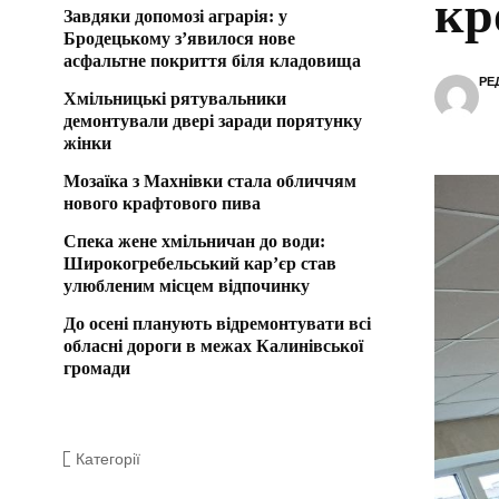
кр
Завдяки допомозі аграрія: у
Бродецькому з’явилося нове
асфальтне покриття біля кладовища
РЕ
Хмільницькі рятувальники
демонтували двері заради порятунку
жінки
Мозаїка з Махнівки стала обличчям
нового крафтового пива
Спека жене хмільничан до води:
Широкогребельський кар’єр став
улюбленим місцем відпочинку
До осені планують відремонтувати всі
обласні дороги в межах Калинівської
громади
Категорії