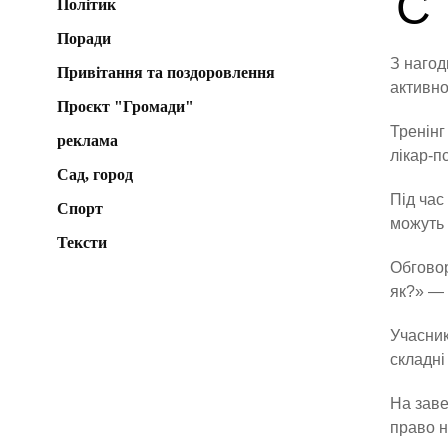
С
Політик
Поради
З нагод
Привітання та поздоровлення
активно
Проєкт "Громади"
Тренінг
реклама
лікар-п
Сад, город
Під час
Спорт
можуть 
Тексти
Обговор
як?» — 
Учасник
складні
На заве
право н