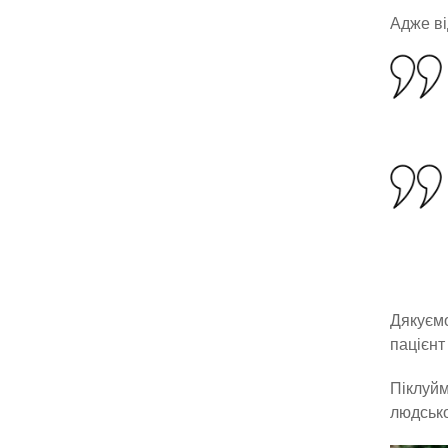
Адже ві
Дякуємо
пацієнт 
Піклуйм
людсько