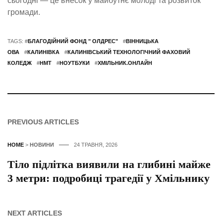
сьогодні — це внесок у майбутнє молоді та розвиток
громади.
TAGS: #
БЛАГОДІЙНИЙ ФОНД " ОЛДРЕС"
#
ВІННИЦЬКА
ОВА
#
КАЛИНІВКА
#
КАЛИНІВСЬКИЙ ТЕХНОЛОГІЧНИЙ ФАХОВИЙ
КОЛЕДЖ
#
НМТ
#
НОУТБУКИ
#
ХМІЛЬНИК.ОНЛАЙН
PREVIOUS ARTICLES
HOME
>
НОВИНИ
24 ТРАВНЯ, 2026
Тіло підлітка виявили на глибині майже
3 метри: подробиці трагедії у Хмільнику
NEXT ARTICLES