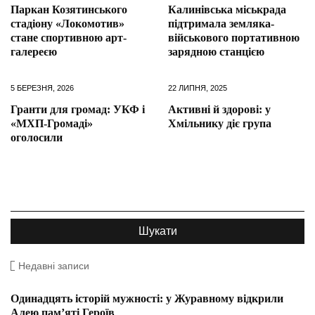
Паркан Козятинського
Калинівська міськрада
стадіону «Локомотив»
підтримала земляка-
стане спортивною арт-
військового портативною
галереєю
зарядною станцією
5 БЕРЕЗНЯ, 2026
22 ЛИПНЯ, 2025
Гранти для громад: УКФ і
Активні й здорові: у
«МХП-Громаді»
Хмільнику діє група
оголосили
Недавні записи
Одинадцять історій мужності: у Журавному відкрили
Алею пам’яті Героїв