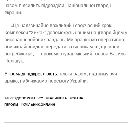
часом підсилить підрозділи Національної гвардії
України.
— «Це надзвичайно важливий і своєчасний крок.
Комплекси “Хижак” допоможуть нашим нацгвардійцям у
виконанні бойових завдань. Ми працюємо оперативно,
аби якнайшвидше передати захисникам те, що вони
потребують», — прокоментував міський голова Василь
Поліщук.
У громаді підкреслюють
: тільки разом, підтримуючи
армію, наближаємо перемогу України.
TAGS: #
ДОПОМОГА ЗСУ
#
КАЛИНІВКА
#
СЛАВА
ГЕРОЯМ
#
ХМІЛЬНИК.ОНЛАЙН