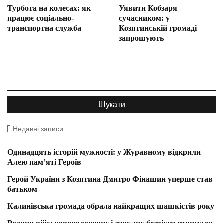
Турбота на колесах: як
Уявити Кобзаря
працює соціально-
сучасником: у
транспортна служба
Козятинській громаді
запрошують
Недавні записи
Одинадцять історій мужності: у Журавному відкрили
Алею пам’яті Героїв
Герой України з Козятина Дмитро Фінашин уперше став
батьком
Калинівська громада обрала найкращих шашкістів року
Родини військовополонених і зниклих безвісти отримали