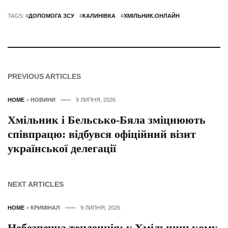
TAGS: #
ДОПОМОГА ЗСУ
#
КАЛИНІВКА
#
ХМІЛЬНИК.ОНЛАЙН
PREVIOUS ARTICLES
HOME
>
НОВИНИ
9 ЛИПНЯ, 2026
Хмільник і Бельсько-Бяла зміцнюють
співпрацю: відбувся офіційний візит
української делегації
NEXT ARTICLES
HOME
>
КРИМІНАЛ
9 ЛИПНЯ, 2026
Небезпечна тенденція: у Хмільницькому