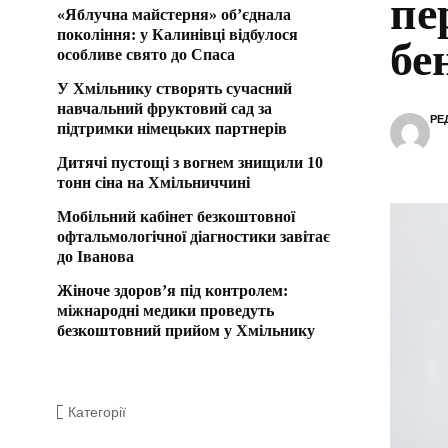
пе
«Яблучна майстерня» об’єднала
покоління: у Калинівці відбулося
бе
особливе свято до Спаса
У Хмільнику створять сучасний
навчальний фруктовий сад за
РЕ
підтримки німецьких партнерів
Дитячі пустощі з вогнем знищили 10
тонн сіна на Хмільниччині
Мобільний кабінет безкоштовної
офтальмологічної діагностики завітає
до Іванова
Жіноче здоров’я під контролем:
міжнародні медики проведуть
безкоштовний прийом у Хмільнику
Категорії