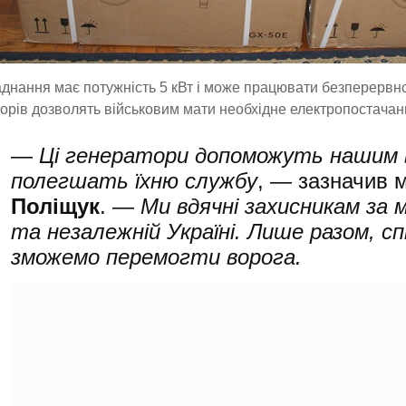
днання має потужність 5 кВт і може працювати безперервно 
орів дозволять військовим мати необхідне електропостачан
—
Ці генератори допоможуть нашим в
полегшать їхню службу
, —
зазначив
м
Поліщук
. —
Ми вдячні захисникам за 
та незалежній Україні. Лише разом, с
зможемо перемогти ворога.