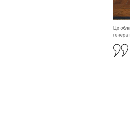
Це обла
генерат