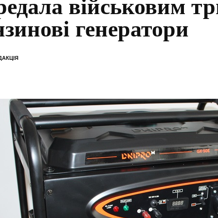
редала військовим тр
нзинові генератори
ДАКЦІЯ