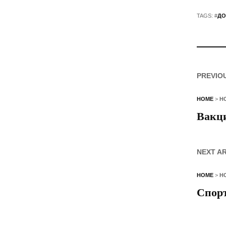
TAGS: #
ДО
PREVIO
HOME
>
Н
Вакци
NEXT A
HOME
>
Н
Спорт