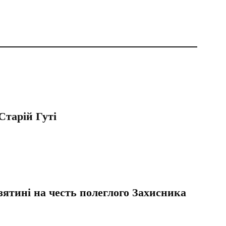
Старій Гуті
зятині на честь полеглого Захисника