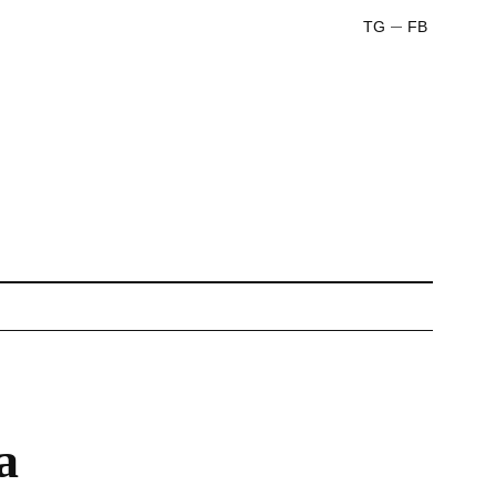
TG
FB
а