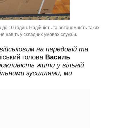
до 10 годин. Надійність та автономність таких
ня навіть у складних умовах служби.
ійськовим на передовій та
іський голова
Василь
можливість жити у вільній
пільними зусиллями, ми