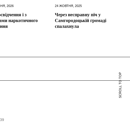
НЯ, 2026
24 ЖОВТНЯ, 2025
свідчення і з
Через несправну піч у
ами наркотичного
Самгородоцькій громаді
іння
спалахнула
SCROLL TO TOP
639