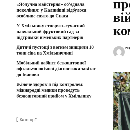
пр
«Яблучна майстерня» об’єднала
покоління: у Калинівці відбулося
ві
особливе свято до Спаса
У Хмільнику створять сучасний
ко
навчальний фруктовий сад за
підтримки німецьких партнерів
Дитячі пустощі з вогнем знищили 10
РЕ
тонн сіна на Хмільниччині
Мобільний кабінет безкоштовної
офтальмологічної діагностики завітає
до Іванова
Жіноче здоров’я під контролем:
міжнародні медики проведуть
безкоштовний прийом у Хмільнику
Категорії