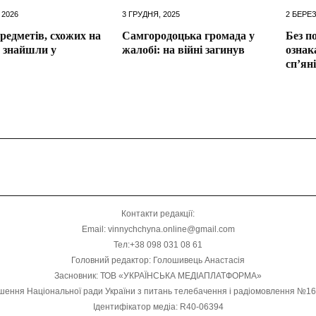
 2026
3 ГРУДНЯ, 2025
2 БЕРЕЗ
редметів, схожих на
Самгородоцька громада у
Без по
 знайшли у
жалобі: на війні загинув
ознак
сп’ян
Контакти редакції:
Email: vinnychchyna.online@gmail.com
Тел:+38 098 031 08 61
Головний редактор: Голошивець Анастасія
Засновник: ТОВ «УКРАЇНСЬКА МЕДІАПЛАТФОРМА»
шення Національної ради України з питань телебачення і радіомовлення №1
Ідентифікатор медіа: R40-06394