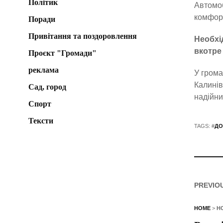
Політик
Автомоб
комфорт
Поради
Привітання та поздоровлення
Необхі
вкотре
Проєкт "Громади"
реклама
У грома
Калинів
Сад, город
надійни
Спорт
Тексти
TAGS: #
ДО
PREVIO
HOME
>
Н