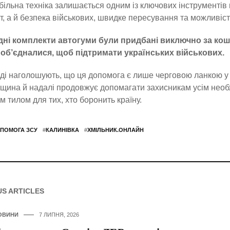
ільна техніка залишається одним із ключових інструментів
, а й безпека військових, швидке пересування та можливіст
дні комплекти автогуми були придбані виключно за кош
 об’єдналися, щоб підтримати українських військових.
ді наголошують, що ця допомога є лише черговою ланкою у 
щина й надалі продовжує допомагати захисникам усім необх
м тилом для тих, хто боронить країну.
ПОМОГА ЗСУ
#
КАЛИНІВКА
#
ХМІЛЬНИК.ОНЛАЙН
US ARTICLES
ОВИНИ
7 ЛИПНЯ, 2026