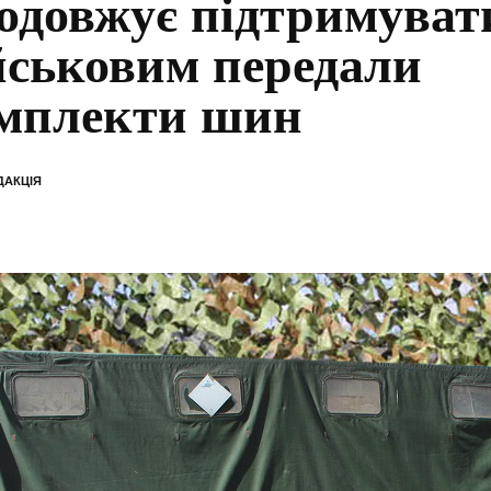
одовжує підтримуват
йськовим передали
мплекти шин
ДАКЦІЯ