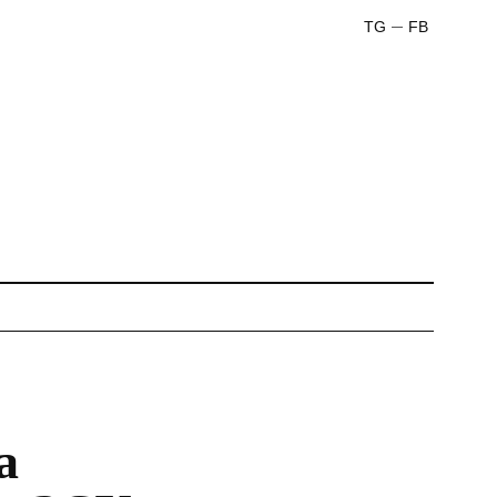
TG
FB
а