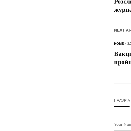
Розсл
журна
NEXT A
HOME
>
З
Вакци
прой
LEAVE A