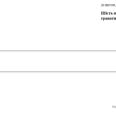
25 КВІТНЯ,
Шість п
гранати
Рі