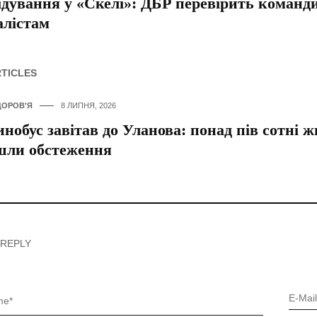
ідування у «Скелі»: ДБР перевірить команди
лістам
RTICLES
ДОРОВ'Я
8 ЛИПНЯ, 2026
нобус завітав до Уланова: понад пів сотні 
шли обстеження
 REPLY