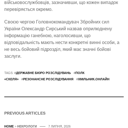
військовослужбовців, зазначивши, що кожен випадок
перевіряється окремо.
Своєю чергою Головнокомандувач Збройних сил
України Олександр Сирський назвав оприлюднену
інформацію ганебною, наголосивши, що
відповідальність мають нести конкретні винні особи, а
не весь бойовий підрозділ, який має значні бойові
заслуги.
TAGS: #
ДЕРЖАВНЕ БЮРО РОЗСЛІДУВАНЬ
#
ПОЛК
«СКЕЛЯ»
#
РЕЗОНАНСНЕ РОЗСЛІДУВАННЯ
#
ХМІЛЬНИК.ОНЛАЙН
PREVIOUS ARTICLES
HOME
>
НЕКРОЛОГИ
7 ЛИПНЯ, 2026