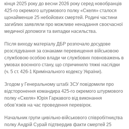
кінця 2025 року до весни 2026 року серед новобранців
425-го окремого штурмового полку «Скеля» сталося
щонайменше 25 небойових смертей. Родичі частини
загиблих заявляли про можливе ненадання своєчасної
медичної допомоги та випадки насильства.
Після виходу матеріалу ДБР розпочало досудове
розслідування за ознаками перевищення військовою
службовою особою влади чи службових повноважень в
умовах воєнного стану, що спричинило тяжкі наслідки
(ч. 5 ст. 426-1 Кримінального кодексу України).
Згодом у Генеральному штабі ЗСУ повідомили про
відсторонення командира 425-го окремого штурмового
полку «Скеля» Юрія Гаркавого від виконання
обов’язків на час проведення перевірок.
Начальник групи цивільно-військового співробітництва
полку Андрій Сурай підтвердив факти смертей 25