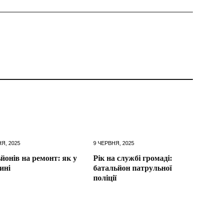
Я, 2025
9 ЧЕРВНЯ, 2025
ьйонів на ремонт: як у
Рік на службі громаді:
ині
батальйон патрульної
поліції