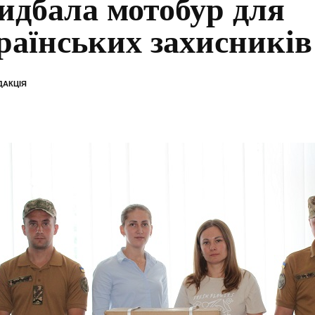
идбала мотобур для
раїнських захисників
ДАКЦІЯ