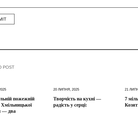
D POST
2025
20 ЛИПНЯ, 2025
21 ЛИПН
льній пожежній
Творчість на кухні —
7 міл
 Хмільницької
радість у серці:
Козят
и — два