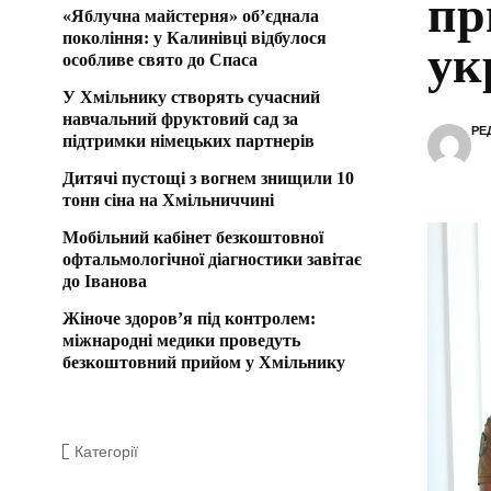
пр
«Яблучна майстерня» об’єднала
покоління: у Калинівці відбулося
ук
особливе свято до Спаса
У Хмільнику створять сучасний
навчальний фруктовий сад за
РЕ
підтримки німецьких партнерів
Дитячі пустощі з вогнем знищили 10
тонн сіна на Хмільниччині
Мобільний кабінет безкоштовної
офтальмологічної діагностики завітає
до Іванова
Жіноче здоров’я під контролем:
міжнародні медики проведуть
безкоштовний прийом у Хмільнику
Категорії