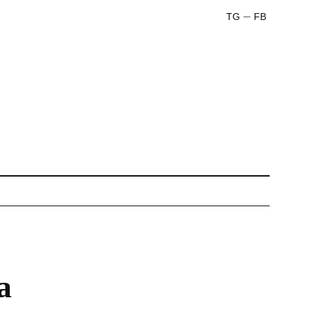
TG
FB
а