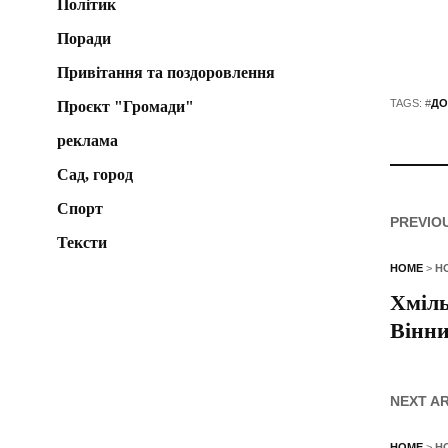
Політик
Поради
Привітання та поздоровлення
TAGS: #
ДО
Проєкт "Громади"
реклама
Сад, город
Спорт
PREVIO
Тексти
HOME
>
Н
Хміль
Вінни
NEXT A
HOME
>
Н