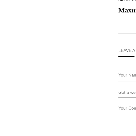
Махні
LEAVE A