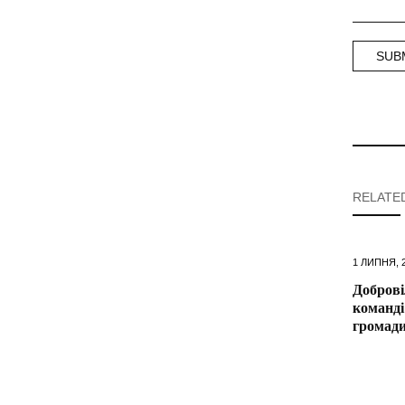
RELATE
1 ЛИПНЯ, 
Доброві
команді
громад