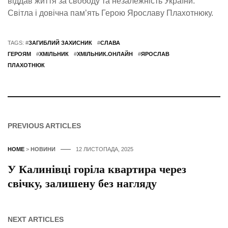
віддав життя за свободу та незалежність України.
Світла і довічна пам’ять Герою Ярославу Плахотнюку.
TAGS: #
ЗАГИБЛИЙ ЗАХИСНИК
#
СЛАВА
ГЕРОЯМ
#
ХМІЛЬНИК
#
ХМІЛЬНИК.ОНЛАЙН
#
ЯРОСЛАВ
ПЛАХОТНЮК
PREVIOUS ARTICLES
HOME
>
НОВИНИ
12 ЛИСТОПАДА, 2025
У Калинівці горіла квартира через
свічку, залишену без нагляду
NEXT ARTICLES