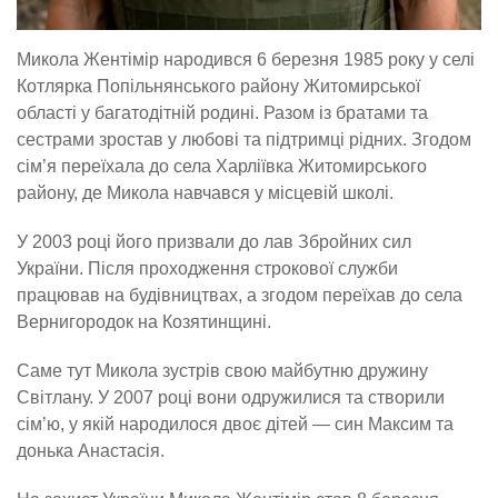
Микола Жентімір народився 6 березня 1985 року у селі
Котлярка Попільнянського району Житомирської
області у багатодітній родині. Разом із братами та
сестрами зростав у любові та підтримці рідних. Згодом
сім’я переїхала до села Харліївка Житомирського
району, де Микола навчався у місцевій школі.
У 2003 році його призвали до лав Збройних сил
України. Після проходження строкової служби
працював на будівництвах, а згодом переїхав до села
Вернигородок на Козятинщині.
Саме тут Микола зустрів свою майбутню дружину
Світлану. У 2007 році вони одружилися та створили
сім’ю, у якій народилося двоє дітей — син Максим та
донька Анастасія.