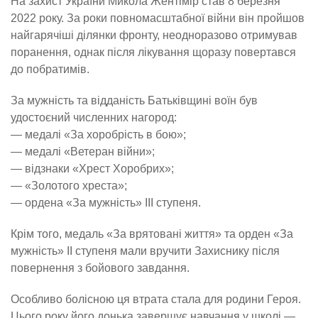
На захист України Микола Жентімір став 8 березня
2022 року. За роки повномасштабної війни він пройшов
найгарячіші ділянки фронту, неодноразово отримував
поранення, однак після лікування щоразу повертався
до побратимів.
За мужність та відданість Батьківщині воїн був
удостоєний численних нагород:
— медалі «За хоробрість в бою»;
— медалі «Ветеран війни»;
— відзнаки «Хрест Хоробрих»;
— «Золотого хреста»;
— ордена «За мужність» ІІІ ступеня.
Крім того, медаль «За врятовані життя» та орден «За
мужність» ІІ ступеня мали вручити Захиснику після
повернення з бойового завдання.
Особливо болісною ця втрата стала для родини Героя.
Цього року його донька завершує навчання у школі —